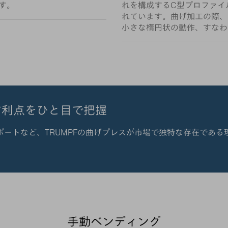
す。
れを構成するC型プロファイ
れています。曲げ加工の際、
小さな楕円状の動作、すなわ
す利点をひと目で把握
ートなど、TRUMPFの曲げプレスが市場で独特な存在である
手動ベンディング