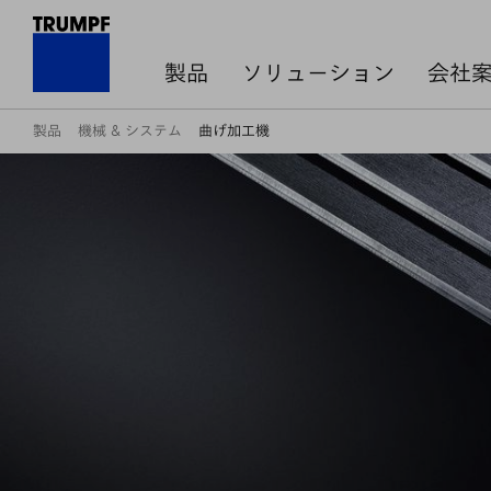
製品
ソリューション
会社
製品
機械 & システム
曲げ加工機