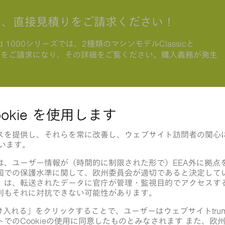
て、直接見積りをご請求ください！
 1000シリーズでは、2種類のマシンモデルClassicと
ぐ見積をご請求になり、その詳細をご覧ください。購入義務が発生
TruBend 3000シリ
.NEW
高い経済性、精度と将来性を
品質と信頼性に加えて、えり
レベルの経済性が実現します
製品へ