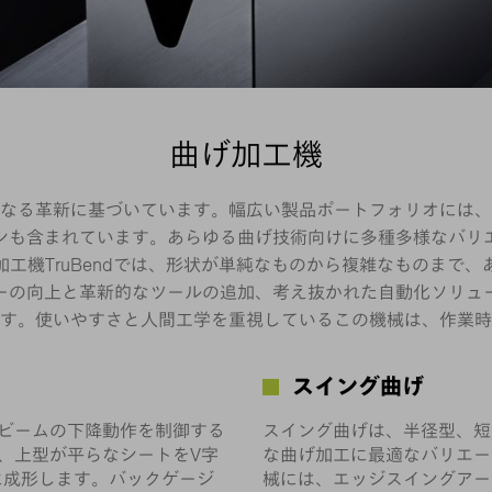
曲げ加工機
針となる革新に基づいています。幅広い製品ポートフォリオには
ンも含まれています。あらゆる曲げ技術向けに多種多様なバリ
加工機TruBendでは、形状が単純なものから複雑なものま
ーの向上と革新的なツールの追加、考え抜かれた自動化ソリュ
す。使いやすさと人間工学を重視しているこの機械は、作業時
スイング曲げ
ビームの下降動作を制御する
スイング曲げは、半径型、短
、上型が平らなシートをV字
な曲げ加工に最適なバリエー
ぐに成形します。バックゲージ
械には、エッジスイングアー