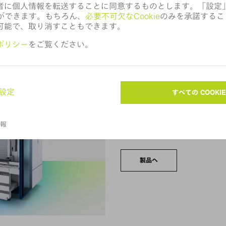
TruBend 5000シリー
高性能かつ革新的で、多種多
曲げ加工で非常に高い能力を
加工 - セットアップ時間が
製品へ