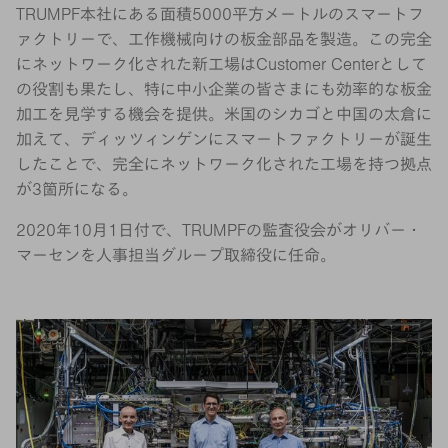
TRUMPF本社にある面積5000平方メートルのスマートフ
ァクトリーで、工作機械向けの板金部品を製造。この完全
にネットワーク化された新工場はCustomer Centerとして
の役割も果たし、特に中小企業の皆さまにも効率的な板金
加工を見学する機会を提供。米国のシカゴと中国の太倉に
加えて、ディッツィンゲンにスマートファクトリーが誕生
したことで、完全にネットワーク化された工場を持つ拠点
が3箇所になる。
2020年10月1日付で、TRUMPFの監査役会がオリバー・
マーセンを人事担当グループ取締役に任命。