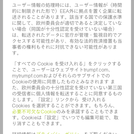
サービス
アプリケーション
業界
企業
キャリア
求人情報
企業プロフィール
取締役会
年次報告書
企業理念
コンプライアンス
内部通報制度
セキュリティ
プレスリリース
マガジン
サステナビリティ
気候と環境
社会と地域
コーポレートガバナンス