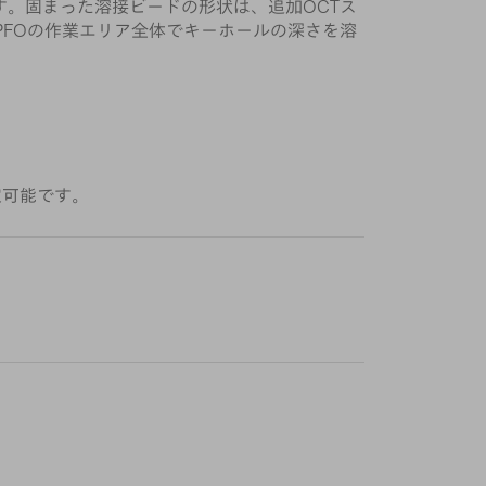
。固まった溶接ビードの形状は、追加OCTス
PFOの作業エリア全体でキーホールの深さを溶
定可能です。