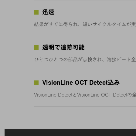
迅速
結果がすぐに得られ、短いサイクルタイムが実
透明で追跡可能
ひとつひとつの部品が点検され、溶接ビード全
VisionLine OCT Detect込み
VisionLine DetectとVisionLine OCT 