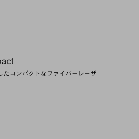
pact
したコンパクトなファイバーレーザ
アプリケーション