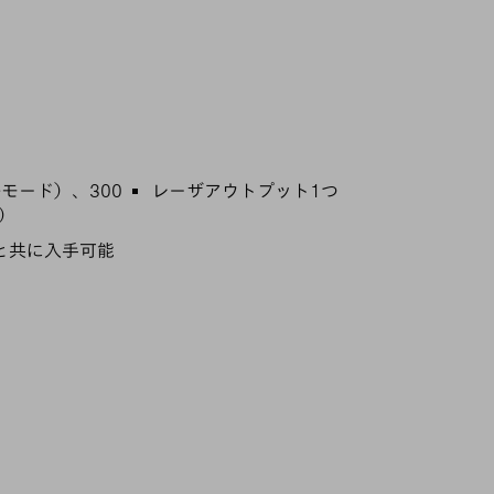
ルモード）、300
レーザアウトプット1つ
）
系と共に入手可能