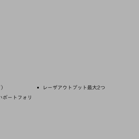
ド）
レーザアウトプット最大2つ
いポートフォリ