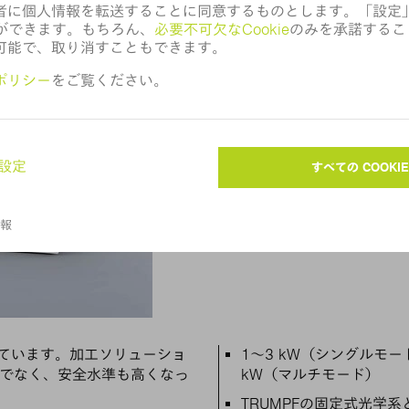
当社のファイバーレー
ザ装置は、インテグレ
サポートされている
溶接
切断
主な特徴
されています。加工ソリューショ
1～3 kW（シングルモー
でなく、安全水準も高くなっ
kW（マルチモード）
TRUMPFの固定式光学