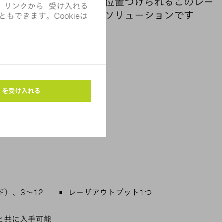
ザの中でミニマリストに位置づけられるこのレー
ーターにとって経済的なソリューションです
アプリケーション
ド）、3～12
レーザアウトプット1つ
系と共に入手可能