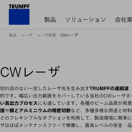
製品
ソリューション
会社
製品
レーザ
レーザ装置
CWレーザ
CWレーザ
切れ目のない一定したレーザ光を生み出す
TRUMPFの連続波
的です。幅広い出力範囲をカバーしている当社のCWレーザポ
い高出力プロセス
にも適しています。各種のビーム品質が用意
接
や
鋼とアルミニウムの精密切断
など、多種多様な用途と材料
どのフレキシブルなオプションを利用して、製造環境に簡単に
ザはほぼメンテナンスフリーで稼働し、最高レベルの安全・品