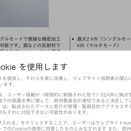
主な特徴
グルモードで微細な精密加工
最大2 kW（シングルモ
可能です。銅などの反射材で
kW（マルチモード）
現するほか、コンパクト構造
光学系とセンサーの幅広
です。
オ
TruFiber G