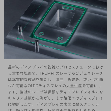
最新のディスプレイの複雑なプロセスチェーンにおけ
る重要な場面で、TRUMPFのレーザ及びジェネレータ
は本質的な役割を果たし、湾曲、折畳み、或いは折曲
げが可能なOLEDディスプレイの大量生産を可能にし
ます。当社のレーザは繊細なディスプレイフィルムを
キャリア基板から剥がし、その後個々のディスプレイ
に切断します。ディスプレイの表面に耐スクラッチ
性、撥水性・撥油性、反射防止性を持たせるため、