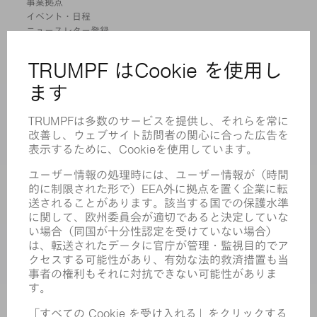
事業拠点
イベント・日程
ニュースレター登録
MYTRUMPF
安全データシート
製品
機械 & システム
レーザ
パワーエレクトロニクス
電気ツール
スマートファクトリー
ソフトウェア
サービス
アプリケーション
業界
企業
キャリア
求人情報
企業プロフィール
取締役会
年次報告書
企業理念
コンプライアンス