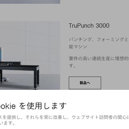
TruPunch 3000
パンチング、フォーミングと
能マシン
要件の高い連続生産に理想的
す。
製品へ
TruPunch 5000