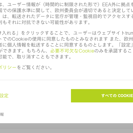
連続生産で24時間365日
ップマシン
産業用連続生産で究極のベン
生産性と品質を目指して開発
ます
製品へ
お客様向け情報