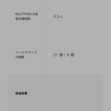
MULTITOOLの金
0.3 s
型交換時間
ツール/クランプ
21 個 / 4 個
の個数
部品放電