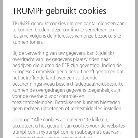
aan uiteenlopende materiaalkwaliteiten
worden aangepast. De functie verhoogt de
procesveiligheid, vooral tijdens het snijden van
materiaal van mindere kwaliteit. Voor u
betekent dat er minder uitschot is bij lagere
materiaalkosten. De operator kan AdjustLine
op ieder gewenst moment in- of uitschakelen -
daarvoor is geen programmering nodig.