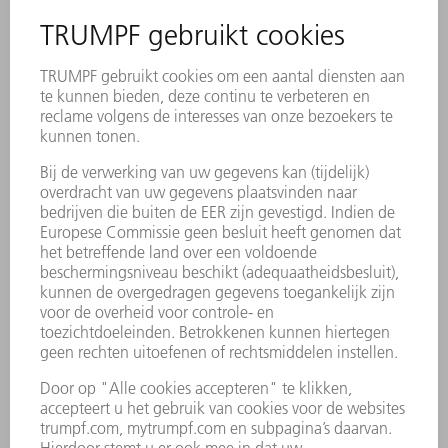
TruTops Cell Shopfloor
Met TruTops Cell Shopfloor kunnen programma’s
eenvoudiger, sneller en veiliger direct op de machine
worden aangepast. De navigatie binnen het NC-
programma wordt hiermee kinderlijk eenvoudig,
omdat de te veranderen contour met de betreffende
NC-tekst met één muisklik wordt geselecteerd. Alle
doorgevoerde wijzigingen worden direct zichtbaar