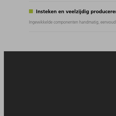
Insteken en veelzijdig producere
Ingewikkelde componenten handmatig, eenvoudige