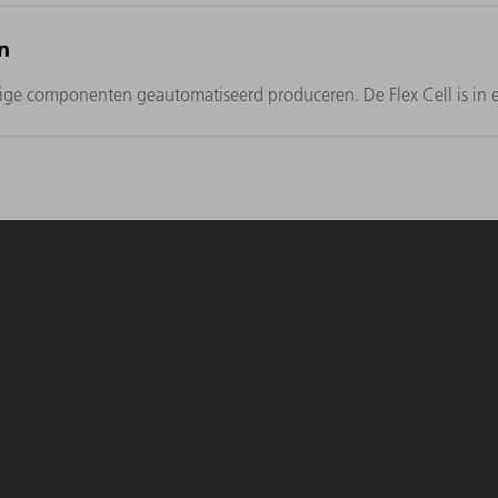
n
 componenten geautomatiseerd produceren. De Flex Cell is in ee