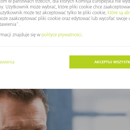
Nasze zdalne usługi
łym, wysokim poziomie dzięki różnym funkcjom zdalnym, które mo
wania usterek technicznych po instruowanie w przypadku występo
naszych ekspertów serwisowych na całym świecie.