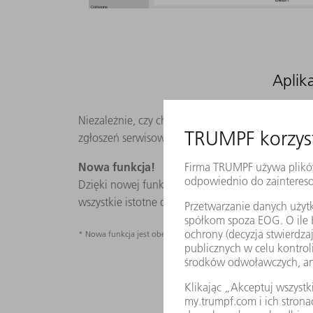
Aplik
Niezależnie, czy chodzi o problem techniczny, cz
zgłoszeń serwisowych do naszego serwisu techni
Nowa funkcja!
Dzięki nowej funkcji kodu QR* w naszej aplikacj
wszystkie istotne dane zostaną przesłane bezpoś
* Nowa funkcja jest obecnie dostępna tylko dla nowych maszyn T