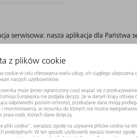
acja serwisowa: nasza aplikacja dla Państwa s
ęść zamienną czy pytania dotyczące konserwacji: aplikacja serwiso
cznego.
i mogą Państwo zgłaszać przypadki serwisowe łatwiej niż kiedykol
rednio do naszego serwisu – szybko, wygodnie i łatwo.
ruLaser.
WIĘCEJ INFORMACJI