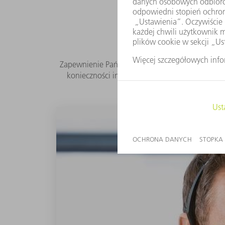
Zapewnienie Państwu dostępu do maszyn na sta
konieczności interwencji na miejscu. Od usu