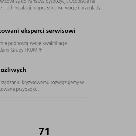
wisowi są do Państwa dyspozycji. Osobiście na
– od instalacji, poprzez konserwację i przeglądy,
owani eksperci serwisowi
rnie podnoszą swoje kwalifikacje
rdami Grupy TRUMPF.
możliwych
arządzaniu kryzysowemu rozwiązujemy w
ikowane przypadku.
71