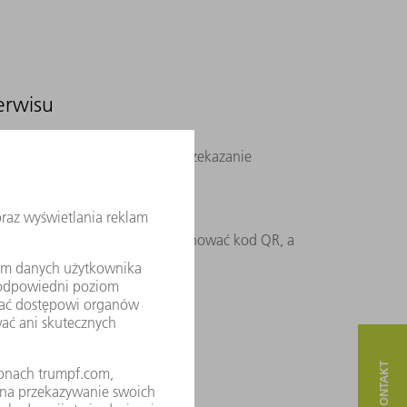
erwisu
wa umożliwia szybkie i proste przekazanie
wiek wcześniej. Wystarczy zeskanować kod QR, a