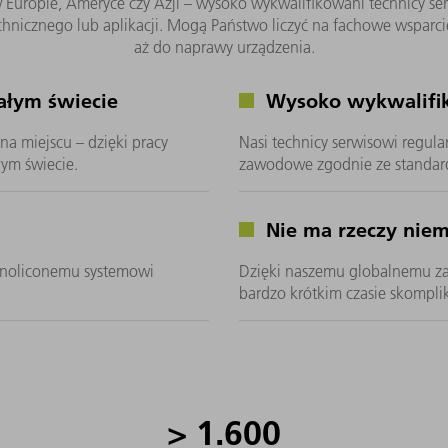
 Europie, Ameryce czy Azji – wysoko wykwalifikowani technicy ser
nicznego lub aplikacji. Mogą Państwo liczyć na fachowe wsparcie 
aż do naprawy urządzenia.
ałym świecie
Wysoko wykwalifik
na miejscu – dzięki pracy
Nasi technicy serwisowi regula
ym świecie.
zawodowe zgodnie ze standa
Nie ma rzeczy nie
jednoliconemu systemowi
Dzięki naszemu globalnemu z
bardzo krótkim czasie skompl
>
1.600