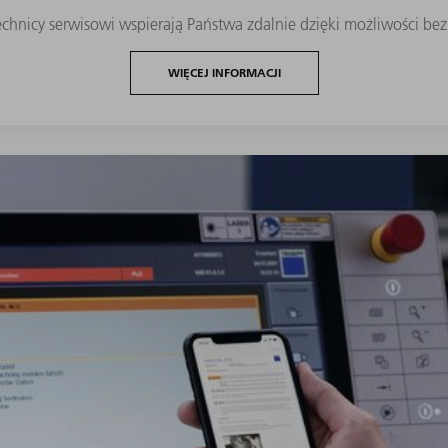
technicy serwisowi wspierają Państwa zdalnie dzięki możliwości be
WIĘCEJ INFORMACJI