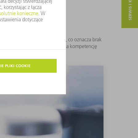
SERWIS I KONTAKT
gą być prowadzone z zewnątrz, co oznacza brak
wania błędów – warto postawić na kompetencję