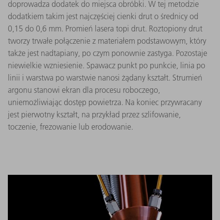
doprowadza dodatek do miejsca obróbki. W tej metodzie
dodatkiem takim jest najczęściej cienki drut o średnicy od
0,15 do 0,6 mm. Promień lasera topi drut. Roztopiony drut
tworzy trwałe połączenie z materiałem podstawowym, który
także jest nadtapiany, po czym ponownie zastyga. Pozostaje
niewielkie wzniesienie. Spawacz punkt po punkcie, linia po
linii i warstwa po warstwie nanosi żądany kształt. Strumień
argonu stanowi ekran dla procesu roboczego,
uniemożliwiając dostęp powietrza. Na koniec przywracany
jest pierwotny kształt, na przykład przez szlifowanie,
toczenie, frezowanie lub erodowanie.