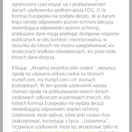
MASZYNY & SYSTEMY
LASER
ENERGOELEKTRONIKA
ELEKTRONARZĘDZIA
SMART FACTORY
OPROGRAMOWANIE
USŁUGI SERWISOWE
ZASTOSOWANIA
BRANŻE
FIRMA
KARIERA
OFERTY STANOWISK
PROFIL FIRMY
ZARZĄD
SPRAWOZDANIE Z DZIAŁALNOŚCI
ZASADY BIZNESOWE
ZAPEWNIENIE ZGODNOŚCI DZIAŁALNOŚCI Z REGULACJAMI
SYSTEM ZGŁASZANIA NIEPRAWIDŁOWOŚCI
BEZPIECZEŃSTWO
INFORMACJE PRASOWE
MAGAZYNY
ZRÓWNOWAŻONY ROZWÓJ