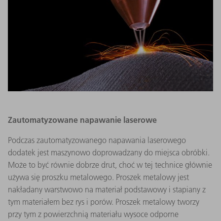
Zautomatyzowane napawanie laserowe
Podczas zautomatyzowanego napawania laserowego
dodatek jest maszynowo doprowadzany do miejsca obróbki.
Może to być równie dobrze drut, choć w tej technice głównie
używa się proszku metalowego. Proszek metalowy jest
nakładany warstwowo na materiał podstawowy i stapiany z
tym materiałem bez rys i porów. Proszek metalowy tworzy
przy tym z powierzchnią materiału wysoce odporne