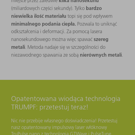
kilka nanosekund
miejsce przez zaledwie
bardzo
(miliardowych części sekundy). Tylko
niewielka ilość materiału
topi się pod wpływem
minimalnego podania ciepła.
Pozwala to uniknąć
odkształcenia i deformacji. Za pomocą lasera
szereg
nanosekundowego można więc spawać
metali
. Metoda nadaje się w szczególności do
nierównych metali
niezawodnego spawania ze sobą
.
Opatentowana wiodąca technologia
TRUMPF: przetestuj teraz!
Nic nie przebije własnego doświadczenia! Przetestuj
nasz opatentowany impulsowy laser włóknowy
TruPulse nano z technologią GTWave i PulseTune