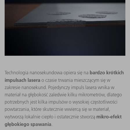
bardzo krótkich
Technologia nanosekundowa opiera się na
impulsach lasera
o czasie trwania mieszczącym się w
zakresie nanosekund. Pojedynczy impuls lasera wnika w
materiał na głębokość zaledwie kilku mikrometrów, dlatego
potrzebnych jest kilka impulsów o wysokiej częstotliwości
powtarzania, które skutecznie wwiercą się w materiał,
mikro-efekt
wytworzą lokalnie ciepło i ostatecznie stworzą
głębokiego spawania
.