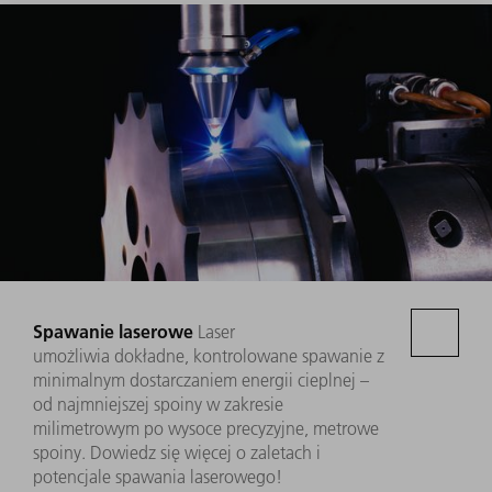
Spawanie laserowe
Laser
umożliwia dokładne, kontrolowane spawanie z
minimalnym dostarczaniem energii cieplnej –
od najmniejszej spoiny w zakresie
milimetrowym po wysoce precyzyjne, metrowe
spoiny. Dowiedz się więcej o zaletach i
potencjale spawania laserowego!