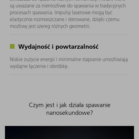
są uważane za niemożliwe do spawania w tradycyjnych
procesach spawania. Impulsy laserowe mogą być
elastycznie rozmieszczane i sterowane, dzięki czemu
możliwy jest szereg różnych geometrii.
Wydajność i powtarzalność
Niskie zużycie energii i minimalne stapianie umożliwiają
wydajne łączenie i obróbkę.
Czym jest i jak działa spawanie
nanosekundowe?