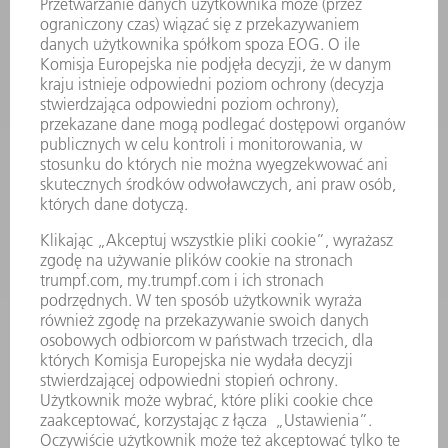
MASZYNY & SYSTEMY
LASER
ENERGOELEKTRONIKA
ELEKTRONARZĘDZIA
SMART FACTORY
OPROGRAMOWANIE
USŁUGI SERWISOWE
ZASTOSOWANIA
BRANŻE
FIRMA
KARIERA
OFERTY STANOWISK
PROFIL FIRMY
ZARZĄD
SPRAWOZDANIE Z DZIAŁALNOŚCI
ZASADY BIZNESOWE
ZAPEWNIENIE ZGODNOŚCI DZIAŁALNOŚCI Z REGULACJAMI
SYSTEM ZGŁASZANIA NIEPRAWIDŁOWOŚCI
BEZPIECZEŃSTWO
INFORMACJE PRASOWE
MAGAZYNY
ZRÓWNOWAŻONY ROZWÓJ