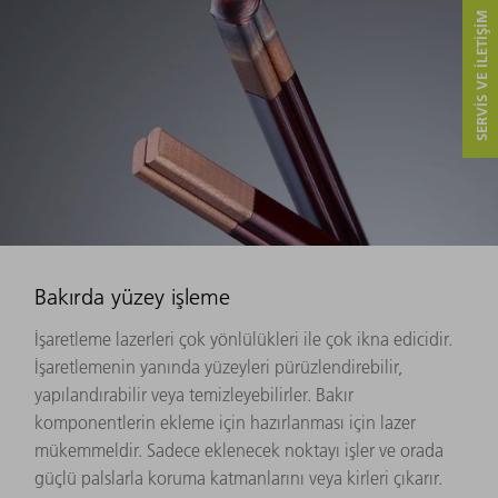
SERVIS VE ILETIŞIM
Bakırda yüzey işleme
İşaretleme lazerleri çok yönlülükleri ile çok ikna edicidir.
İşaretlemenin yanında yüzeyleri pürüzlendirebilir,
yapılandırabilir veya temizleyebilirler. Bakır
komponentlerin ekleme için hazırlanması için lazer
mükemmeldir. Sadece eklenecek noktayı işler ve orada
güçlü palslarla koruma katmanlarını veya kirleri çıkarır.