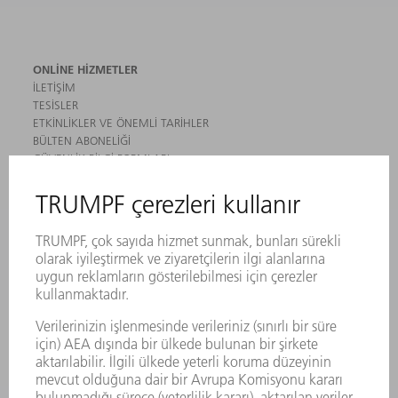
ONLINE HIZMETLER
İLETIŞIM
TESISLER
ETKINLIKLER VE ÖNEMLI TARIHLER
BÜLTEN ABONELIĞI
GÜVENLIK BILGI FORMLARI
ÜRÜNLER
MAKINALAR VE SISTEMLER
LAZER
GÜÇ ELEKTRONIĞI SISTEMI
ELEKTRIKLI ALETLER
SMART FACTORY
YAZILIM
SERVISLER
UYGULAMALAR
SEKTÖRLER
ŞIRKET
KARIYER
SUNULAN POZISYONLAR