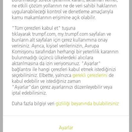
ŞIRKET PROFILI
YÖNETIM
FAALIYET RAPORU
ŞIRKET PRENSIPLERI
MEVZUATLARA UYUM
BILDIRIM SISTEMI
GÜVENLIK
BASIN BÜLTENLERI
DERGILER
SÜRDÜRÜLEBILIRLIK
ÇEVRE VE IKLIM
SOSYAL VE TOPLUMSAL KONULAR
ŞIRKET YÖNETIMI
YAYIN HAKLARI
GIZLILIK
TELIF HAKKI VE TESCILLI MARKA