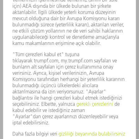
SEKTÖRLER
ŞIRKET
KARIYER
SUNULAN POZISYONLAR
ŞIRKET PROFILI
YÖNETIM
FAALIYET RAPORU
ŞIRKET PRENSIPLERI
MEVZUATLARA UYUM
BILDIRIM SISTEMI
GÜVENLIK
BASIN BÜLTENLERI
DERGILER
SÜRDÜRÜLEBILIRLIK
ÇEVRE VE IKLIM
SOSYAL VE TOPLUMSAL KONULAR
ŞIRKET YÖNETIMI