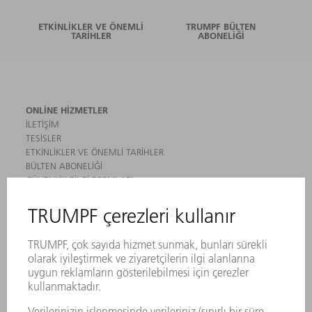
ETKINLIKLER VE ÖNEMLI
TRUMPF BÜLTEN
TARIHLER
ABONELIĞI
ONLINE HIZMETLER
İLETIŞIM
TESISLER
ETKINLIKLER VE ÖNEMLI TARIHLER
BÜLTEN ABONELIĞI
GÜVENLIK BILGI FORMLARI
ÜRÜNLER
MAKINALAR VE SISTEMLER
LAZER
GÜÇ ELEKTRONIĞI SISTEMI
ELEKTRIKLI ALETLER
SMART FACTORY
YAZILIM
SERVISLER
UYGULAMALAR