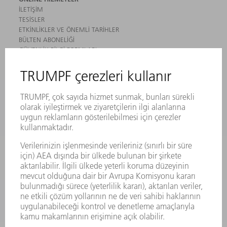
İLETIŞIM
TESISLER
ETKINLIKLER VE ÖNEMLI TARIHLER
BÜLTEN ABONELIĞI
GÜVENLIK BILGI FORMLARI
ÜRÜNLER
MAKINALAR VE SISTEMLER
LAZER
GÜÇ ELEKTRONIĞI SISTEMI
ELEKTRIKLI ALETLER
SMART FACTORY
YAZILIM
SERVISLER
UYGULAMALAR
SEKTÖRLER
ŞIRKET
KARIYER
SUNULAN POZISYONLAR
ŞIRKET PROFILI
YÖNETIM
FAALIYET RAPORU
ŞIRKET PRENSIPLERI