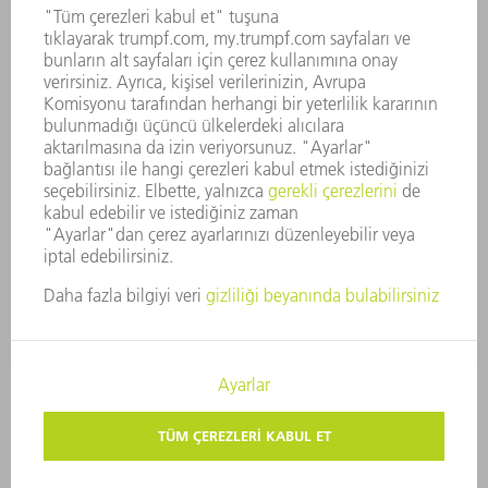
MEVZUATLARA UYUM
BILDIRIM SISTEMI
GÜVENLIK
BASIN BÜLTENLERI
DERGILER
SÜRDÜRÜLEBILIRLIK
ÇEVRE VE IKLIM
SOSYAL VE TOPLUMSAL KONULAR
ŞIRKET YÖNETIMI
YAYIN HAKLARI
GIZLILIK
TELIF HAKKI VE TESCILLI MARKA
KULLANIM KOŞULLARI
ŞARTLAR & KOŞULLAR
GIZLILIK AYARLARI
© 2026 TRUMPF