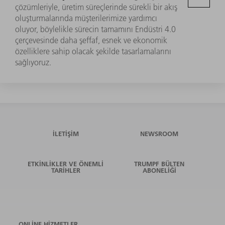
çözümleriyle, üretim süreçlerinde sürekli bir akış
oluşturmalarında müşterilerimize yardımcı
oluyor, böylelikle sürecin tamamını Endüstri 4.0
çerçevesinde daha şeffaf, esnek ve ekonomik
özelliklere sahip olacak şekilde tasarlamalarını
sağlıyoruz.
İLETIŞIM
NEWSROOM
ETKINLIKLER VE ÖNEMLI
TRUMPF BÜLTEN
TARIHLER
ABONELIĞI
ONLINE HIZMETLER