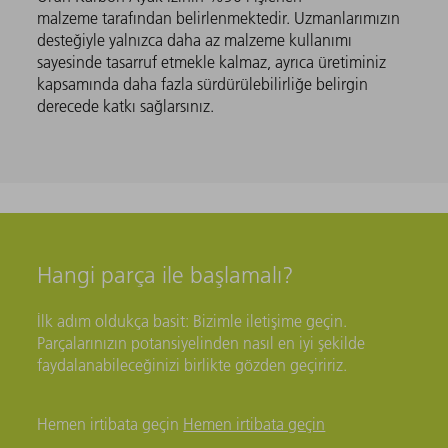
malzeme tarafından belirlenmektedir. Uzmanlarımızın
desteğiyle yalnızca daha az malzeme kullanımı
sayesinde tasarruf etmekle kalmaz, ayrıca üretiminiz
kapsamında daha fazla sürdürülebilirliğe belirgin
derecede katkı sağlarsınız.
Hangi parça ile başlamalı?
İlk adım oldukça basit: Bizimle iletişime geçin.
Parçalarınızın potansiyelinden nasıl en iyi şekilde
faydalanabileceğinizi birlikte gözden geçiririz.
Hemen irtibata geçin
Hemen irtibata geçin