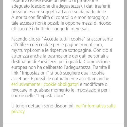
CARRIERA
OFFERTE DI LAVORO
PROFILO DELL'AZIENDA
PRESIDENZA
RELAZIONE DI BILANCIO
PRINCIPI AZIENDALI
COMPLIANCE
SISTEMA DI WHISTLEBLOWING
SECURITY
COMUNICATI STAMPA
RIVISTE
SOSTENIBILITÀ
CLIMA E AMBIENTE
IMPEGNO SOCIALE E COMUNITARIO
GOVERNANCE AZIENDALE
COLOPHON
PROTEZIONE DEI DATI