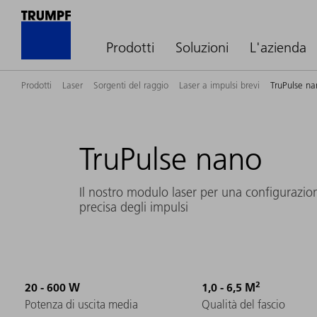
Prodotti
Soluzioni
L'azienda
Prodotti
Laser
Sorgenti del raggio
Laser a impulsi brevi
TruPulse na
TruPulse nano
Il nostro modulo laser per una configurazion
precisa degli impulsi
2
20 - 600 W
1,0 - 6,5 M
Potenza di uscita media
Qualità del fascio