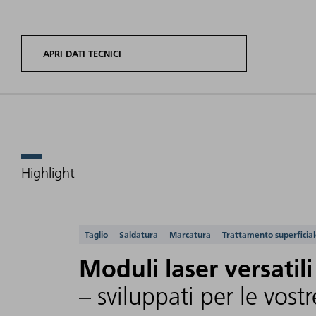
APRI DATI TECNICI
Highlight
Varianti di
Qua
Potenza
prodotto
d
di uscita
TruPulse
fas
media
Applicazioni support
Taglio
Saldatura
Marcatura
Trattamento superficia
nano
(M
Moduli laser versatili
– sviluppati per le vost
TruPulse 1002
nano