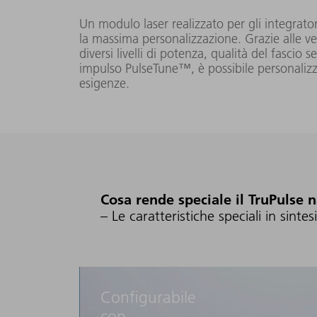
(FK10-EP)
Un modulo laser realizzato per gli integrato
20 W
la massima personalizzazione. Grazie alle ver
diversi livelli di potenza, qualità del fascio 
TruPulse 1002
impulso PulseTune™, è possibile personalizza
nano
esigenze.
(FK10-HS)
< 1,
TruPulse 1005
50 W
nano
(FK10-HS)
Cosa rende speciale il TruPulse 
– Le caratteristiche speciali in sintesi
TruPulse 1010
100 W
nano
(FK10-EP)
Configurabile
con