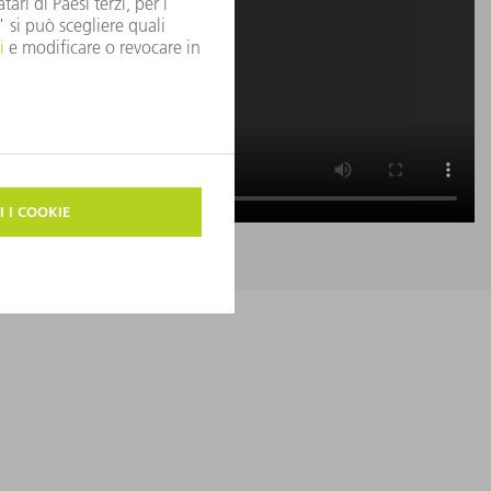
36 V CC
48 V CC