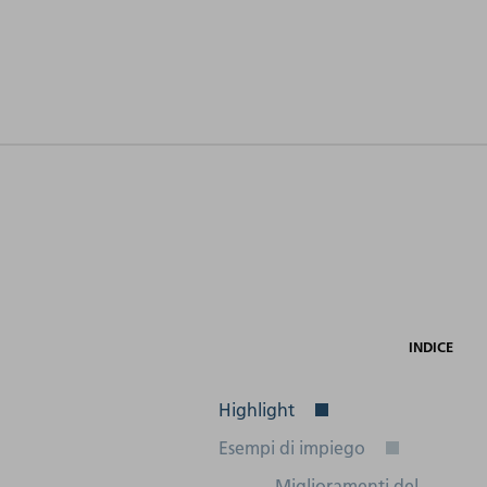
ità
Tensione
Raffreddamento
ne
di rete