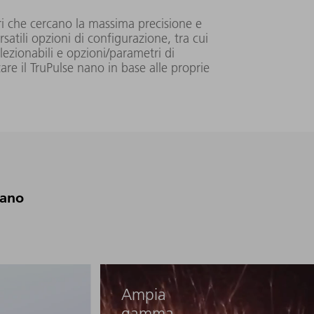
ri che cercano la massima precisione e
satili opzioni di configurazione, tra cui
selezionabili e opzioni/parametri di
347 mm x
re il TruPulse nano in base alle proprie
201 mm x 95
mm
HS
3
nano
377 mm x
249 mm x
115 mm
EP
Ampia
gamma