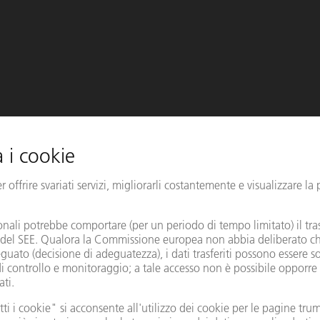
EP
377 mm x
249 mm x 95
mm
RM
6
377 mm x
249 mm x
115 mm
423 mm x
417 mm x
133 mm