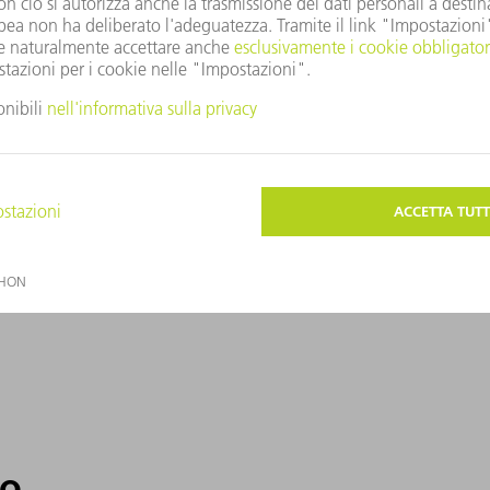
447 mm x
EP
417 mm x 88
mm
622 mm x
1060 nm -
482 mm x
1070 nm
177 mm
so
347 mm x