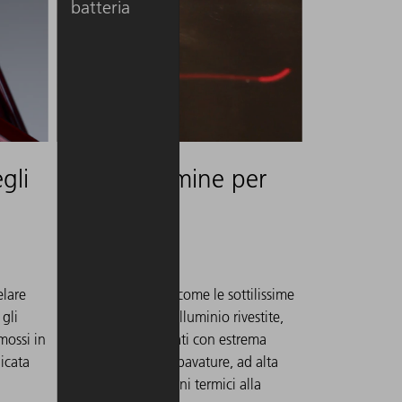
batteria
gli
Taglio di lamine per
batteria
elare
I materiali sensibili, come le sottilissime
 gli
pellicole di rame e alluminio rivestite,
mossi in
devono essere tagliati con estrema
icata
precisione e senza sbavature, ad alta
velocità e senza danni termici alla