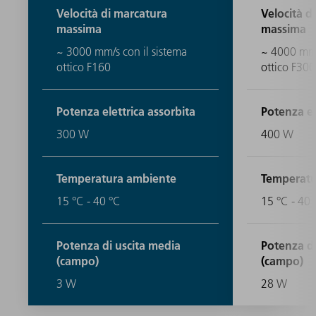
Velocità di marcatura
Velocità d
massima
massima
~ 3000 mm/s con il sistema
~ 4000 mm/
ottico F160
ottico F300
Potenza elettrica assorbita
Potenza el
300 W
400 W
Temperatura ambiente
Temperatu
15 °C - 40 °C
15 °C - 40 
Potenza di uscita media
Potenza di
(campo)
(campo)
3 W
28 W