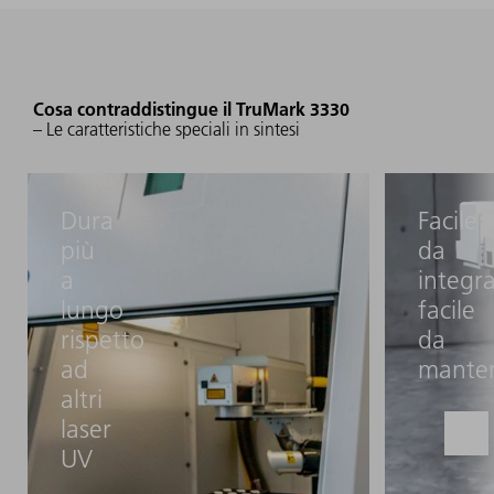
Cosa contraddistingue il TruMark 3330
– Le caratteristiche speciali in sintesi
Dura
Facile
più
da
a
integra
lungo
facile
rispetto
da
ad
mante
altri
laser
UV