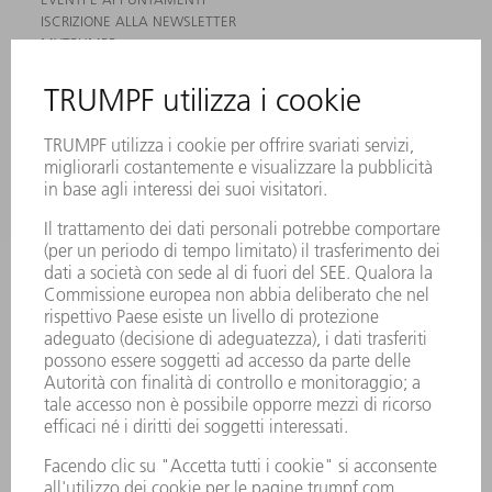
ISCRIZIONE ALLA NEWSLETTER
MYTRUMPF
SCHEDE DI SICUREZZA
PRODOTTI
MACCHINE & SISTEMI
LASER
ELETTRONICA DI POTENZA
MACCHINE UTENSILI ELETTRICHE
SMART FACTORY
SOFTWARE
SERVICES
APPLICAZIONI
SETTORI
L'AZIENDA
CARRIERA
OFFERTE DI LAVORO
PROFILO DELL'AZIENDA
PRESIDENZA
RELAZIONE DI BILANCIO
PRINCIPI AZIENDALI
COMPLIANCE
SISTEMA DI WHISTLEBLOWING