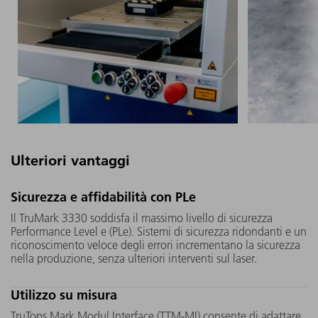
Ulteriori vantaggi
Il cristallo UV all'interno del
Con un ca
Sicurezza e affidabilità con PLe
TruMark 3330 è più grande di
innesto, 
Il TruMark 3330 soddisfa il massimo livello di sicurezza
quello dei concorrenti. Inoltre, il
essere fa
Performance Level e (PLe). Sistemi di sicurezza ridondanti e un
motore "Micro Mover"
sostituito 
riconoscimento veloce degli errori incrementano la sicurezza
nella produzione, senza ulteriori interventi sul laser.
sviluppato da TRUMPF lo muove
produzion
in modo tale che il laser colpisca
play. In 
Utilizzo su misura
alternativamente punti diversi.
al minimo
Entrambi i fattori garantiscono
macchina
TruTops Mark Modul Interface (TTM-MI) consente di adattare