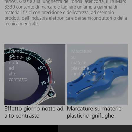
ferrosi. Grazie alla lunghezza dell'onda laser corta, il TruMark
3330 consente di marcare e tagliare un'ampia gamma di
materiali fisici con precisione e delicatezza, ad esempio
prodotti dell'industria elettronica e dei semiconduttori o della
tecnica medicale.
Effetto
Marcature
giorno-
su
notte
materie
ad
plastiche
alto
ignifughe
contrasto
Effetto giorno-notte ad
Marcature su materie
alto contrasto
plastiche ignifughe