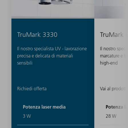
TruMark 3330
TruMark 
Il nostro specialista UV - lavorazione
Il nostro speci
precisa e delicata di materiali
marcature e tr
sensibili
high-end
Richiedi offerta
Vai al prodott
Potenza laser media
Potenza l
3 W
28 W