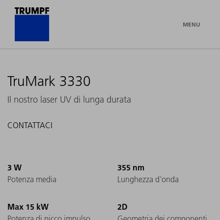
MENU
TruMark 3330
Il nostro laser UV di lunga durata
CONTATTACI
3 W
355 nm
Potenza media
Lunghezza d'onda
Max 15 kW
2D
Potenza di picco impulso
Geometria dei componenti