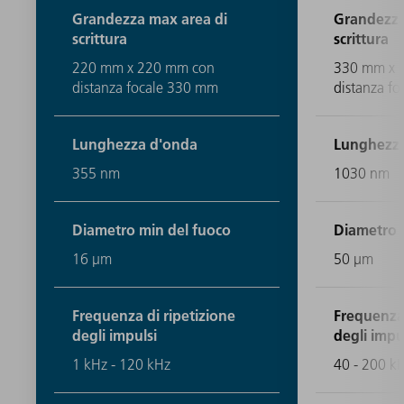
Grandezza max area di
Grandezza
scrittura
scrittura
220 mm x 220 mm con
330 mm x 
distanza focale 330 mm
distanza f
Lunghezza d'onda
Lunghezz
355 nm
1030 nm
Diametro min del fuoco
Diametro 
16 μm
50 μm
Frequenza di ripetizione
Frequenza 
degli impulsi
degli impu
1 kHz - 120 kHz
40 - 200 k