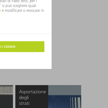
Asportazione
degli
strati