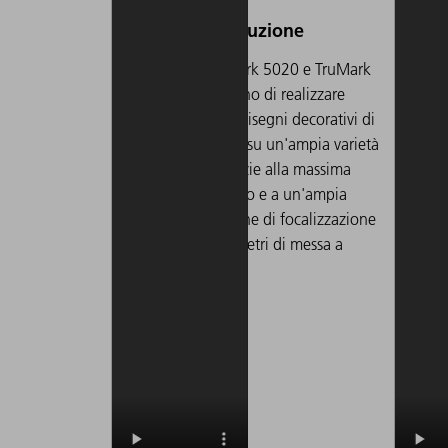
3D o inc
codici 2
I modelli TruMark 5020 e TruMark
5050 consentono di realizzare
scritte, loghi e disegni decorativi di
altissimo livello su un'ampia varietà
di materiali grazie alla massima
Con
qualità del fascio e a un'ampia
pot
gamma di ottiche di focalizzazione
del
per diversi diametri di messa a
fib
fuoco.
mol
poss