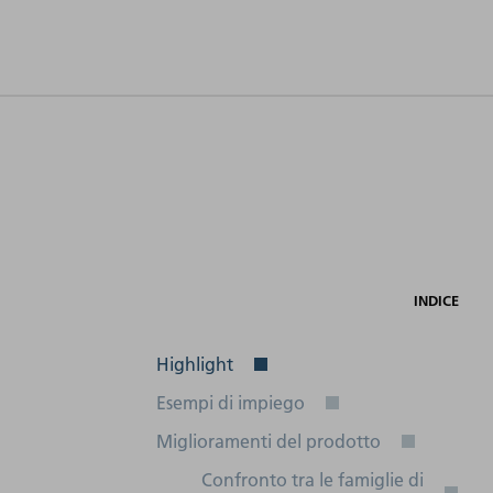
Geometria
Potenza
min
dei
elettrica
co
componenti
assorbita
ale
-