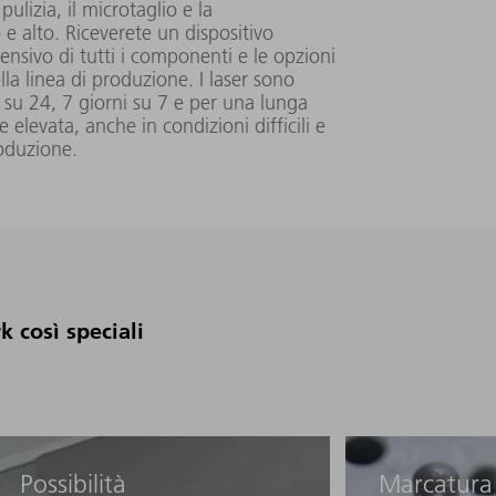
distanza focale 420 mm
ulizia, il microtaglio e la
 alto. Riceverete un dispositivo
36 μm con
nsivo di tutti i componenti e le opzioni
distanza foc
la linea di produzione. I laser sono
100 mm
e su 24, 7 giorni su 7 e per una lunga
1062 nm ±
elevata, anche in condizioni difficili e
3 nm
roduzione.
40 μm (Con
obiettivo f
FS RF)
285 mm x 285 mm
150 μm (Co
k così speciali
obiettivo f
FS RF)
Possibilità
Marcatura