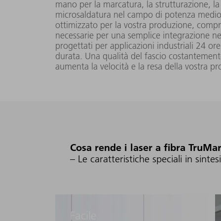
mano per la marcatura, la strutturazione, la p
microsaldatura nel campo di potenza medio e
ottimizzato per la vostra produzione, compre
50 W
TruMark 5050
necessarie per una semplice integrazione nel
progettati per applicazioni industriali 24 or
durata. Una qualità del fascio costantemente 
aumenta la velocità e la resa della vostra p
TruMark 7050
(L042)
200 W
Cosa rende i laser a fibra TruMar
TruMark 7050
– Le caratteristiche speciali in sintesi
(L051)
Facile