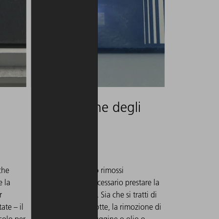
Asportazione degli
strati
che
Se gli strati vengono rimossi
e la
selettivamente, è necessario prestare la
r
massima attenzione. Sia che si tratti di
ate – il
marcature giorno/notte, la rimozione di
solo per
impurità da rame, ruggine o olio o