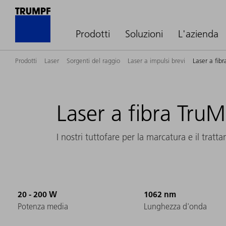
Prodotti
Soluzioni
L'azienda
Prodotti
Laser
Sorgenti del raggio
Laser a impulsi brevi
Laser a fib
Laser a fibra Tru
I nostri tuttofare per la marcatura e il tratt
20 - 200 W
1062 nm
Potenza media
Lunghezza d'onda