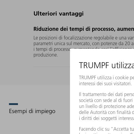
Ulteriori vantaggi
Riduzione dei tempi di processo, aument
Le posizioni di focalizzazione regolabile e una va
parametri unica sul mercato, con potenze da 20 
i tempi di processo, aumentando così l'efficienza d
produzione.
Esempi di impiego