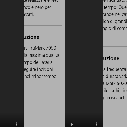
isioni in bianco e nero per
un breve periodo di tempo. Que
D ben contrastati.
sfida è ancora più grande nel ca
una produzione rapida di grand
quantitativi, ad esempio di com
o fusibili elettrici.
 il laser a fibra TruMark 7050
ete ottenere la massima qualità
 fascio nel campo dei laser a
ra e potete eseguire incisioni
Grazie all'elevata frequenza
to profonde nel minor tempo
ripetizione e alla durata vari
ibile.
degli impulsi, TruMark 5020
in modo affidabile loghi, li
sottili e simboli precisi anch
velocità elevate.