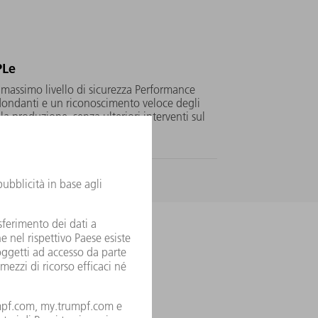
PLe
l massimo livello di sicurezza Performance
ridondanti e un riconoscimento veloce degli
la produzione, senza ulteriori interventi sul