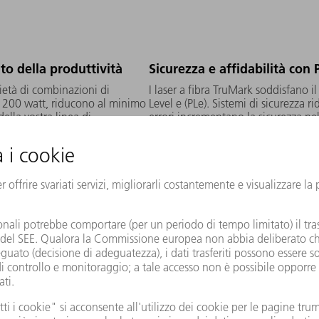
o della produttività
Sicurezza e affidabilità con 
rietà di combinazioni di
I laser a fibra TruMark soddisfano i
a 200 watt, riducono al minimo
Level e (PLe). Sistemi di sicurezza 
ella vostra linea di
errori incrementano la sicurezza nel
laser.