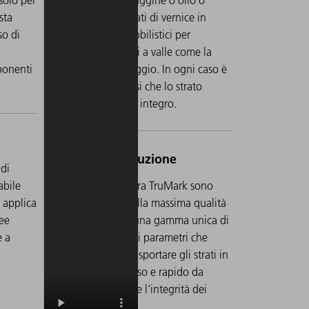
sta
l'asportazione di strati di vernice in
so di
componenti automobilistici per
i
prepararli ai processi a valle come la
ponenti
saldatura o l'incollaggio. In ogni caso è
necessario assicurarsi che lo strato
sottostante rimanga integro.
 di
abile
Tutti i laser a fibra TruMark sono
 applica
caratterizzati dalla massima qualità
nee
del fascio e da una gamma unica di
e a
impostazioni dei parametri che
consentono di asportare gli strati in
modo così preciso e rapido da
garantire sempre l'integrità dei
pezzi.