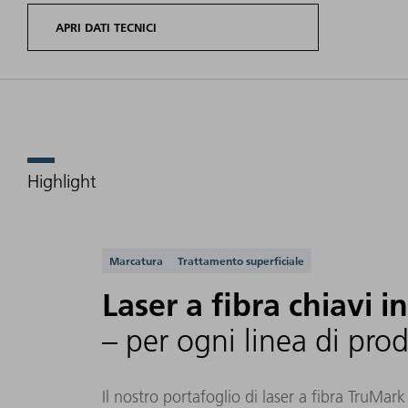
APRI DATI TECNICI
Highlight
Potenza
Varianti di prodotto
laser
Laser a fibra TruMark
media
Applicazioni support
Marcatura
Trattamento superficiale
Laser a fibra chiavi 
– per ogni linea di pro
20 W
TruMark 5020
Il nostro portafoglio di laser a fibra TruMa