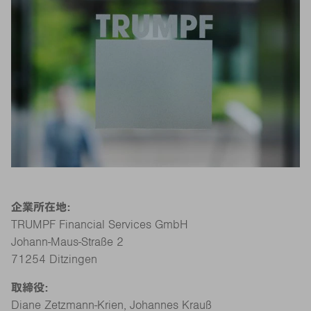
企業所在地:
TRUMPF Financial Services GmbH
Johann-Maus-Straße 2
71254 Ditzingen
取締役:
Diane Zetzmann‑Krien, Johannes Krauß