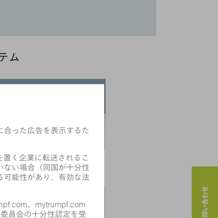
テム
QUALITY DATA STORAGE
+
+
-