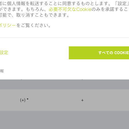
+
+
+
+
+
-
+
+
(+)
*
+