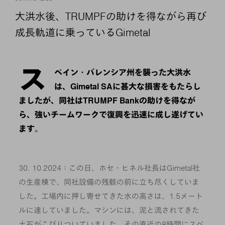
大洪水後、TRUMPFの助けを得ながら再び
成長軌道に乗っているGimetal
ス
ペイン・バレンシア州を襲った大洪水
は、Gimetal SAに甚大な損害をもたらし
ましたが、同社はTRUMPF Bankの助けを得なが
ら、強いチームワークで復興を迅速に成し遂げてい
ます。
30. 10.2024：この日、ホセ・ヒネル社長はGimetal社
の生産棟で、同社設備の残骸の前に立ち尽くしていま
した。工場内に押し寄せてきた水の高さは、1.5メート
ルに達していました。マシンには、泥と流されてきた
土石がこびりついていました。その直近の8時間にスペ