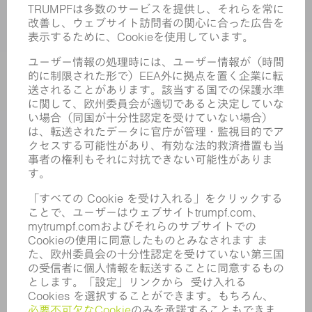
パワーエレクトロニクス
電気ツール
スマートファクトリー
ソフトウェア
サービス
アプリケーション
業界
企業
キャリア
求人情報
企業プロフィール
取締役会
年次報告書
企業理念
コンプライアンス
内部通報制度
セキュリティ
プレスリリース
マガジン
サステナビリティ
気候と環境
社会と地域
コーポレートガバナンス