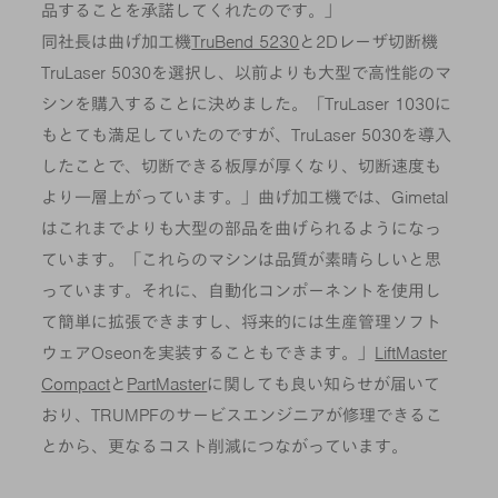
品することを承諾してくれたのです。」
同社長は曲げ加工機
TruBend 5230
と2Dレーザ切断機
TruLaser 5030を選択し、以前よりも大型で高性能のマ
シンを購入することに決めました。「TruLaser 1030に
もとても満足していたのですが、TruLaser 5030を導入
したことで、切断できる板厚が厚くなり、切断速度も
より一層上がっています。」曲げ加工機では、Gimetal
はこれまでよりも大型の部品を曲げられるようになっ
ています。「これらのマシンは品質が素晴らしいと思
っています。それに、自動化コンポーネントを使用し
て簡単に拡張できますし、将来的には生産管理ソフト
ウェアOseonを実装することもできます。」
LiftMaster
Compact
と
PartMaster
に関しても良い知らせが届いて
おり、TRUMPFのサービスエンジニアが修理できるこ
とから、更なるコスト削減につながっています。