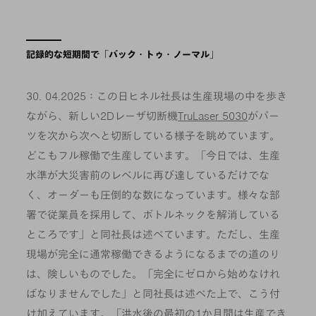
記録的な短期間で「バック・トゥ・ノーマル」
30. 04.2025：この日ヒネル社長は生産現場の中を歩き
ながら、新しい2Dレーザ切断機
TruLaser 5030
がパー
ツを次から次へと切断している様子を眺めています。
どこもフル稼働で生産しています。「今日では、生産
水準が大災害前のレベルに再び達しているだけでな
く、オーダーも圧倒的な数になっています。様々な部
署で従業員を採用して、ボトルネックを解消している
ところです」と同社長は述べています。ただし、生産
現場が完全に通常稼働できるようになるまでの道のり
は、険しいものでした。「完全にゼロから始めなけれ
ばなりませんでした」と同社長は述べた上で、こう付
け加えています。「洪水後の最初の1か月間は生産でき