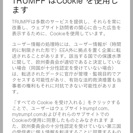
製品
機械 & システム
レーザ
パワーエレクトロニクス
電気ツール
スマートファクトリー
ソフトウェア
サービス
アプリケーション
業界
企業
キャリア
求人情報
企業プロフィール
取締役会
年次報告書
企業理念
コンプライアンス
内部通報制度
セキュリティ
プレスリリース
マガジン
サステナビリティ