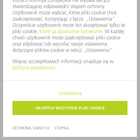
WYMIARY
2104 mm
DŁUGOŚĆ
342 mm
WYSOKOŚĆ
MASA