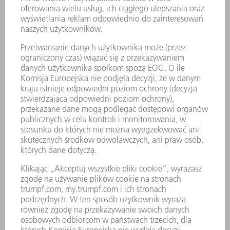
MIN. ODSTĘP
33.5 mm
LISTEW
PODPOROWYCH
INFORMACJE
OGÓLNE
ZNAMIONOWY
1700 W
POBÓR MOCY
PRĘDKOŚĆ
8 m/min
ROBOCZA
(MAKS.)