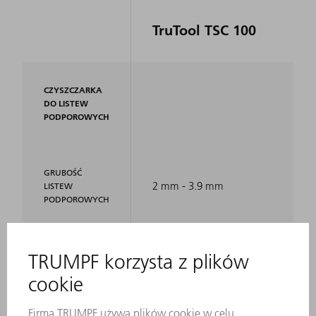
TruTool TSC 100
CZYSZCZARKA
DO LISTEW
PODPOROWYCH
GRUBOŚĆ
2 mm - 3.9 mm
LISTEW
PODPOROWYCH
MAKS.
25 mm
GRUBOŚĆ
ŻUŻLU