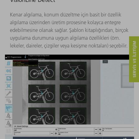
Kenar algılama, konum düzeltme için basit bir özellik
algılama üzerinden üretim prosesine kolayca entegre
edebilmesine olanak sağlar. Şablon kitaplığından, birçok
uygulama durumuna uygun algılama özellikleri (örn.
SERVIS VE ILETIŞIM
lekeler, daireler, çizgiler veya kesişme noktaları) seçebilir.