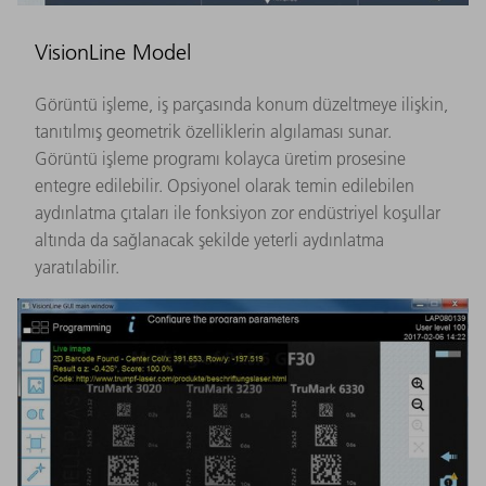
VisionLine Model
Görüntü işleme, iş parçasında konum düzeltmeye ilişkin,
tanıtılmış geometrik özelliklerin algılaması sunar.
Görüntü işleme programı kolayca üretim prosesine
entegre edilebilir. Opsiyonel olarak temin edilebilen
aydınlatma çıtaları ile fonksiyon zor endüstriyel koşullar
altında da sağlanacak şekilde yeterli aydınlatma
yaratılabilir.