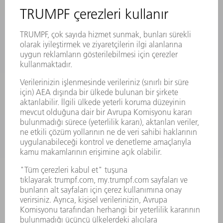
MAKINALAR VE SISTEMLER
LAZER
GÜÇ ELEKTRONIĞI SISTEMI
ELEKTRIKLI ALETLER
SMART FACTORY
YAZILIM
SERVISLER
UYGULAMALAR
SEKTÖRLER
ŞIRKET
KARIYER
SUNULAN POZISYONLAR
ŞIRKET PROFILI
YÖNETIM
FAALIYET RAPORU
ŞIRKET PRENSIPLERI
MEVZUATLARA UYUM
BILDIRIM SISTEMI
GÜVENLIK
BASIN BÜLTENLERI
DERGILER
SÜRDÜRÜLEBILIRLIK