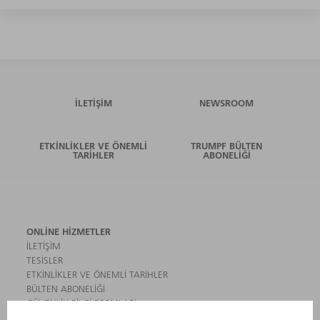
İLETIŞIM
NEWSROOM
ETKINLIKLER VE ÖNEMLI
TRUMPF BÜLTEN
TARIHLER
ABONELIĞI
ONLINE HIZMETLER
İLETIŞIM
TESISLER
ETKINLIKLER VE ÖNEMLI TARIHLER
BÜLTEN ABONELIĞI
GÜVENLIK BILGI FORMLARI
ÜRÜNLER