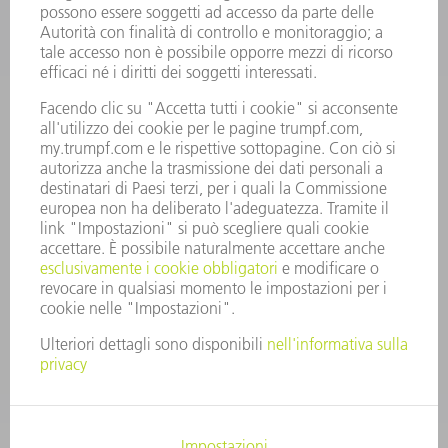
OFFERTE DI LAVORO
PROFILO DELL'AZIENDA
PRESIDENZA
RELAZIONE DI BILANCIO
PRINCIPI AZIENDALI
COMPLIANCE
SISTEMA DI WHISTLEBLOWING
SECURITY
COMUNICATI STAMPA
RIVISTE
SOSTENIBILITÀ
CLIMA E AMBIENTE
IMPEGNO SOCIALE E COMUNITARIO
GOVERNANCE AZIENDALE
COLOPHON
PROTEZIONE DEI DATI
COPYRIGHT E MARCHIO