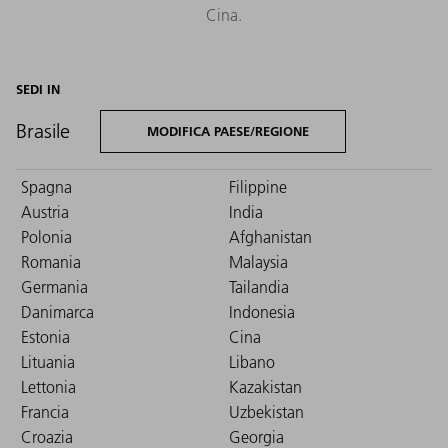
Cina.
SEDI IN
Brasile
MODIFICA PAESE/REGIONE
Spagna
Filippine
Austria
India
Polonia
Afghanistan
Romania
Malaysia
Germania
Tailandia
Danimarca
Indonesia
Estonia
Cina
Lituania
Libano
Lettonia
Kazakistan
Francia
Uzbekistan
Croazia
Georgia