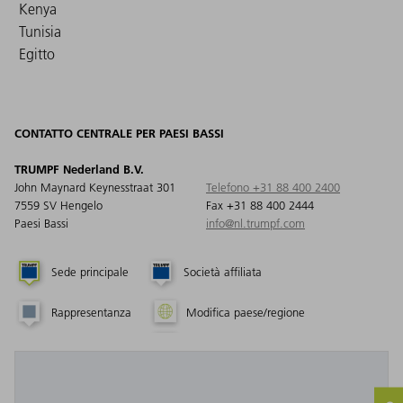
Kenya
Tunisia
Egitto
CONTATTO CENTRALE PER PAESI BASSI
TRUMPF Nederland B.V.
John Maynard Keynesstraat 301
Telefono +31 88 400 2400
7559 SV Hengelo
Fax +31 88 400 2444
Paesi Bassi
info@nl.trumpf.com
Sede principale
Società affiliata
Rappresentanza
Modifica paese/regione