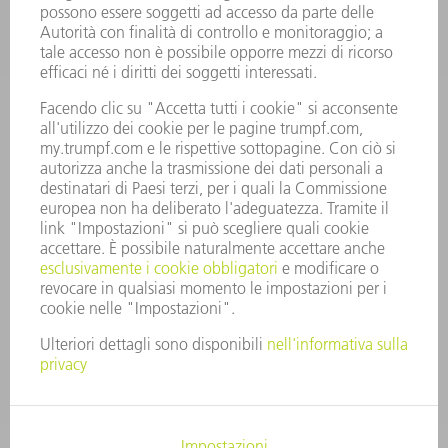
OFFERTE DI LAVORO
PROFILO DELL'AZIENDA
PRESIDENZA
RELAZIONE DI BILANCIO
PRINCIPI AZIENDALI
COMPLIANCE
SISTEMA DI WHISTLEBLOWING
SECURITY
COMUNICATI STAMPA
RIVISTE
SOSTENIBILITÀ
CLIMA E AMBIENTE
IMPEGNO SOCIALE E COMUNITARIO
GOVERNANCE AZIENDALE
COLOPHON
PROTEZIONE DEI DATI
COPYRIGHT E MARCHIO