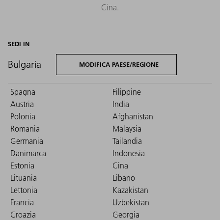
Cina.
SEDI IN
Bulgaria
MODIFICA PAESE/REGIONE
Spagna
Filippine
Austria
India
Polonia
Afghanistan
Romania
Malaysia
Germania
Tailandia
Danimarca
Indonesia
Estonia
Cina
Lituania
Libano
Lettonia
Kazakistan
Francia
Uzbekistan
Croazia
Georgia