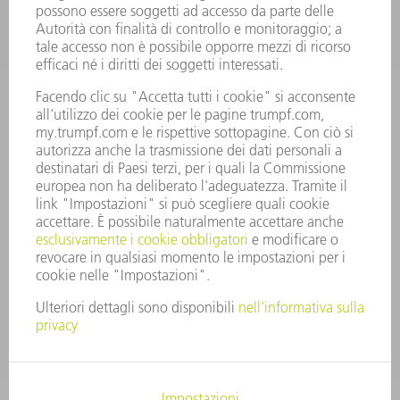
OFFERTE DI LAVORO
PROFILO DELL'AZIENDA
PRESIDENZA
RELAZIONE DI BILANCIO
PRINCIPI AZIENDALI
COMPLIANCE
SISTEMA DI WHISTLEBLOWING
SECURITY
COMUNICATI STAMPA
RIVISTE
SOSTENIBILITÀ
CLIMA E AMBIENTE
IMPEGNO SOCIALE E COMUNITARIO
GOVERNANCE AZIENDALE
COLOPHON
PROTEZIONE DEI DATI
COPYRIGHT E MARCHIO