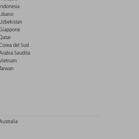
Indonesia
Libano
Uzbekistan
Giappone
Qatar
Corea del Sud
Arabia Saudita
Vietnam
Taiwan
Australia