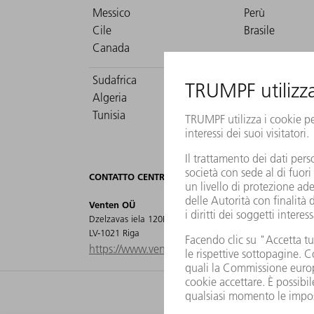
Messico
Perù
Cile
Brasile
Canada
Sudafrica
Marocco
Algeria
Kenya
Tunisia
Egitto
CONTATTO CENTRALE PER LETTONIA
Venten OÜ
Dzelzavas iela 120M
Telefono +371 29 645 447
LV-1021 Riga
andrejs.serkovs@venten.lv
https://www.venten.ee