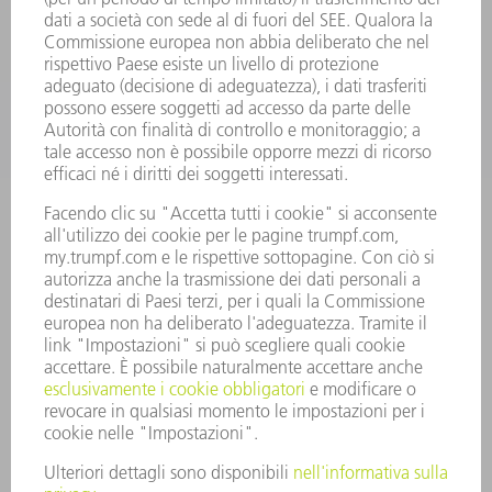
APPLICAZIONI
SETTORI
L'AZIENDA
CARRIERA
OFFERTE DI LAVORO
PROFILO DELL'AZIENDA
PRESIDENZA
RELAZIONE DI BILANCIO
PRINCIPI AZIENDALI
COMPLIANCE
SISTEMA DI WHISTLEBLOWING
SECURITY
COMUNICATI STAMPA
RIVISTE
SOSTENIBILITÀ
CLIMA E AMBIENTE
IMPEGNO SOCIALE E COMUNITARIO
GOVERNANCE AZIENDALE