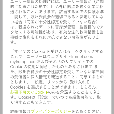
サービス
アプリケーション
業界
企業
キャリア
求人情報
企業プロフィール
取締役会
年次報告書
企業理念
コンプライアンス
内部通報制度
セキュリティ
プレスリリース
マガジン
サステナビリティ
気候と環境
社会と地域
コーポレートガバナンス