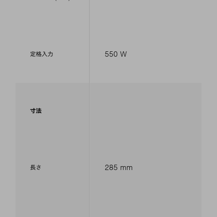
7 m/min
作業速度 (最大)
550 W
定格入力
寸法
285 mm
長さ