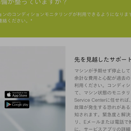
準備が整っていますか？
ションのコンディションモニタリングが利用できるようになりま
連絡ください。*
先を見越したサポー
マシンが予期せず停止して
余計な費用と心配が過去の
利用ください。コンディシ
て、マシン状態のモニタリングを
Service Centerに
故障が発生する恐れがある
知されます。緊急度と解決
リ、Eメールまたは電話で
に、サービスアプリの詳細