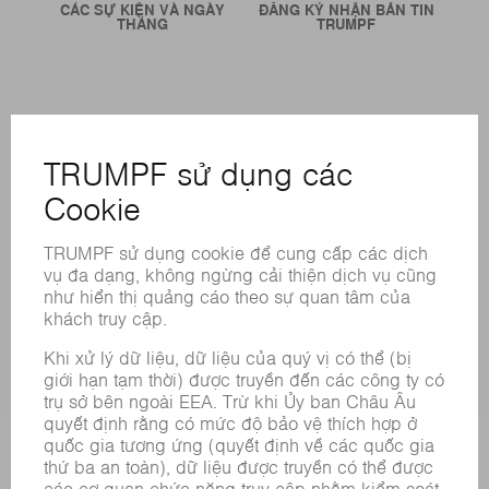
CÁC SỰ KIỆN VÀ NGÀY
ĐĂNG KÝ NHẬN BẢN TIN
THÁNG
TRUMPF
CÁC LOẠI HÌNH DỊCH VỤ TRỰC TUYẾN
LIÊN HỆ
ĐỊA ĐIỂM
CÁC SỰ KIỆN VÀ NGÀY THÁNG
ĐĂNG KÝ BẢN TIN
BẢNG DỮ LIỆU AN TOÀN HÓA CHẤT
SẢN PHẨM
CÁC HỆ THỐNG &MÁY MÓC
CÔNG NGHỆ LASER
ĐIỆN TỬ CÔNG SUẤT
MÁY CÔNG CỤ
NHÀ MÁY THÔNG MINH
PHẦN MỀM
CÁC LOẠI HÌNH DỊCH VỤ
CÁC ỨNG DỤNG
CÁC LĨNH VỰC