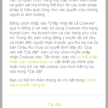
DOANH NGHIỆP
SỰ NGHIỆP
VỊ TRÍ TUYỂN DỤNG
HỒ SƠ NĂNG LỰC CỦA TẬP ĐOÀN
HỘI ĐỒNG QUẢN TRỊ
BÁO CÁO THƯỜNG NIÊN
NGUYÊN TẮC DOANH NGHIỆP
TUÂN THỦ
HỆ THỐNG TỐ CÁO
BẢO MẬT
THÔNG CÁO BÁO CHÍ
TẠP CHÍ
TÍNH BỀN VỮNG
MÔI TRƯỜNG & KHÍ HẬU
XÃ HỘI & DOANH NGHIỆP
QUẢN LÝ DOANH NGHIỆP