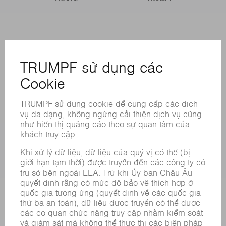
CÁC LOẠI HÌNH DỊCH VỤ TRỰC TUYẾN
LIÊN HỆ
ĐỊA ĐIỂM
CÁC SỰ KIỆN VÀ NGÀY THÁNG
ĐĂNG KÝ BẢN TIN
BẢNG DỮ LIỆU AN TOÀN HÓA CHẤT
SẢN PHẨM
CÁC HỆ THỐNG &MÁY MÓC
CÔNG NGHỆ LASER
ĐIỆN TỬ CÔNG SUẤT
MÁY CÔNG CỤ
NHÀ MÁY THÔNG MINH
PHẦN MỀM
CÁC LOẠI HÌNH DỊCH VỤ
CÁC ỨNG DỤNG
CÁC LĨNH VỰC
DOANH NGHIỆP
SỰ NGHIỆP