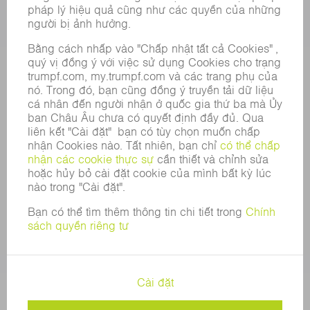
VỊ TRÍ TUYỂN DỤNG
HỒ SƠ NĂNG LỰC CỦA TẬP ĐOÀN
HỘI ĐỒNG QUẢN TRỊ
BÁO CÁO THƯỜNG NIÊN
NGUYÊN TẮC DOANH NGHIỆP
TUÂN THỦ
HỆ THỐNG TỐ CÁO
BẢO MẬT
THÔNG CÁO BÁO CHÍ
TẠP CHÍ
TÍNH BỀN VỮNG
MÔI TRƯỜNG & KHÍ HẬU
XÃ HỘI & DOANH NGHIỆP
QUẢN LÝ DOANH NGHIỆP
THÔNG CÁO PHÁP LÝ
BẢO MẬT DỮ LIỆU