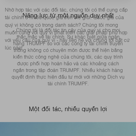
Nhờ hợp tác với các đối tác, chúng tôi có thể cung cấp
Năng lực từ một nguồn duy nhất
tài chính ở nhiều quốc gia trên thế giới. Quốc gia của
quý vị không có trong danh sách? Chúng tôi mong
Chúng tôi là đối tác tin cậy của quý vị cho mọi
muốn cùng với quý vị phát triển các giải pháp phù hợp
thắc mắc về tài chính. Sự khác biệt giữa ngân
với yêu cầu của quý vị - hãy liên hệ với chúng tôi bất cứ
hàng TRUMPF so với các công ty tài chính truyền
lúc nào!
thống không có chuyên môn được thể hiện bằng
kiến thức công nghệ của chúng tôi, các quy trình
được phối hợp hoàn hảo và các khoảng cách
ngắn trong tập đoàn TRUMPF. Nhiều khách hàng
quyết định thực hiện đầu tư mới với những Dịch vụ
tài chính TRUMPF.
Một đối tác, nhiều quyền lợi