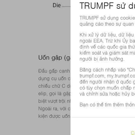
Uốn gập (gấp)
Đầu gấp cạnh tích hợp trong máy có kết c
dụng cụ uốn cả phía dưới và phía trên trên.
chiếu chữ C di chuyển lên xuống, hay thự
elip, gọi là gập. Các máy uốn gập được v
biệt vượt trội nhờ tốc độ và sự linh hoạt, kệ 
Ngoài ra, với công nghệ uốn gập, các bán 
kiện được uốn bằng cùng một dụng cụ .