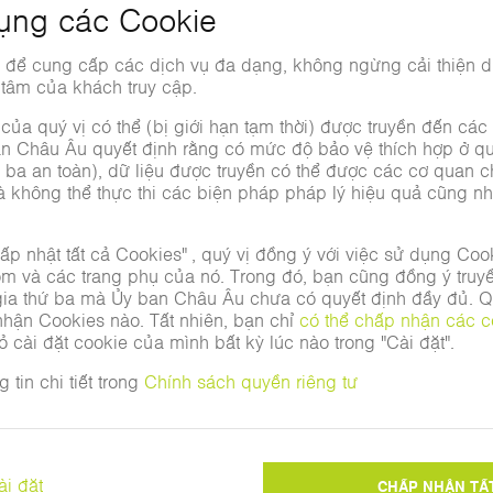
ấu dạng chữ C, được lắp đặt
 Trong quá trình uốn, mặt
c hiện một chuyển động dạng
ận hành bán tự động và đặc
cả với số lượng cấu kiện ít.
kính khác nhau trên một cấu