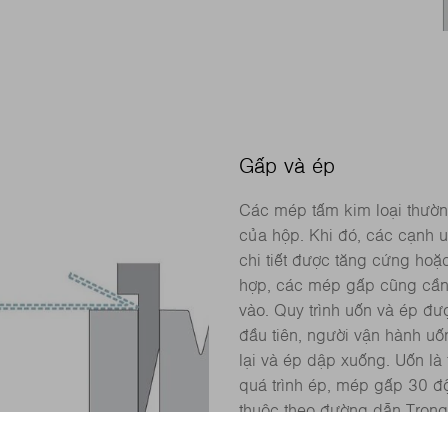
Gấp và ép
Các mép tấm kim loại thườn
của hộp. Khi đó, các cạnh
chi tiết được tăng cứng hoặc
hợp, các mép gấp cũng cần t
vào. Quy trình uốn và ép đư
đầu tiên, người vận hành uố
lại và ép dập xuống. Uốn là
quá trình ép, mép gấp 30 đ
thuộc theo đường dẫn Trong 