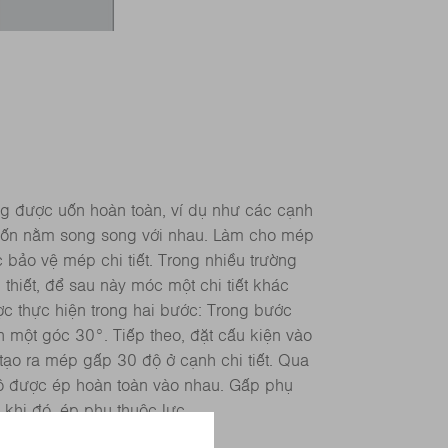
g được uốn hoàn toàn, ví dụ như các cạnh
 uốn nằm song song với nhau. Làm cho mép
 bảo vệ mép chi tiết. Trong nhiều trường
hiết, để sau này móc một chi tiết khác
ợc thực hiện trong hai bước: Trong bước
n một góc 30°. Tiếp theo, đặt cấu kiện vào
 tạo ra mép gấp 30 độ ở cạnh chi tiết. Qua
ộ được ép hoàn toàn vào nhau. Gấp phụ
khi đó, ép phụ thuộc lực.