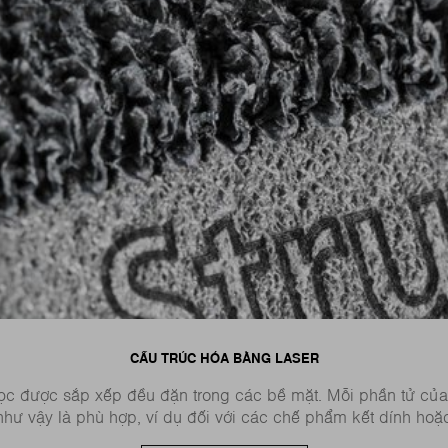
CẤU TRÚC HÓA BẰNG LASER
 học được sắp xếp đều đặn trong các bề mặt. Mỗi phần tử của
hư vậy là phù hợp, ví dụ đối với các chế phẩm kết dính hoặc c