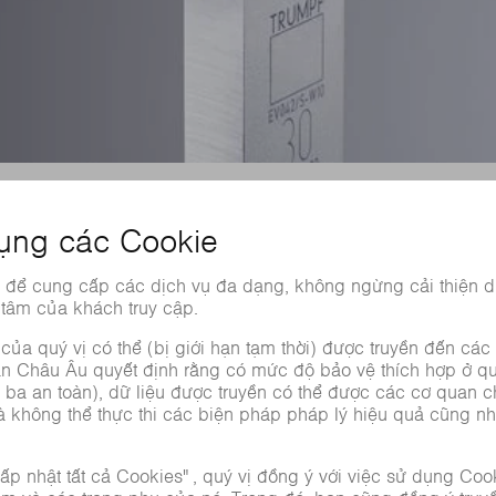
BIẾN CỨNG BẰNG LASER
àm cứng một phần, nhưng cũng phù hợp để làm mềm. Ưu điể
phôi ba chiều không đều và giảm nhu cầu gia công lại hơn.
TÌM HIỂU THÊM