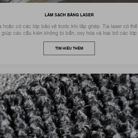
LÀM SẠCH BẰNG LASER
 hoặc có các lớp bảo vệ trước khi lắp ghép. Tia laser có thể 
 giúp các cấu kiện không bị bẩn, oxy hóa và loại bỏ các lớp b
TÌM HIỂU THÊM