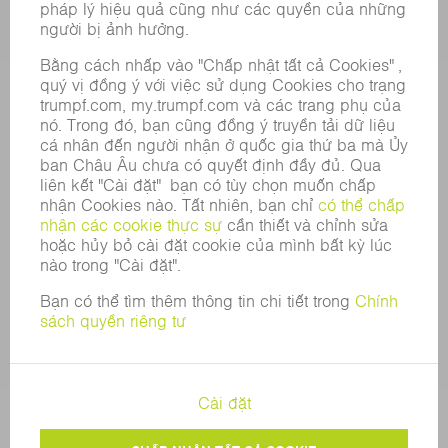
VỊ TRÍ TUYỂN DỤNG
HỒ SƠ NĂNG LỰC CỦA TẬP ĐOÀN
HỘI ĐỒNG QUẢN TRỊ
BÁO CÁO THƯỜNG NIÊN
NGUYÊN TẮC DOANH NGHIỆP
TUÂN THỦ
HỆ THỐNG TỐ CÁO
BẢO MẬT
THÔNG CÁO BÁO CHÍ
TẠP CHÍ
TÍNH BỀN VỮNG
MÔI TRƯỜNG & KHÍ HẬU
XÃ HỘI & DOANH NGHIỆP
QUẢN LÝ DOANH NGHIỆP
THÔNG CÁO PHÁP LÝ
BẢO MẬT DỮ LIỆU