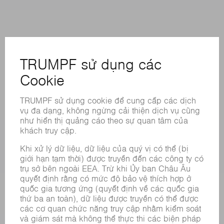
CÁC LOẠI HÌNH DỊCH VỤ TRỰC TUYẾN
LIÊN HỆ
ĐỊA ĐIỂM
CÁC SỰ KIỆN VÀ NGÀY THÁNG
ĐĂNG KÝ BẢN TIN
BẢNG DỮ LIỆU AN TOÀN HÓA CHẤT
SẢN PHẨM
CÁC HỆ THỐNG &MÁY MÓC
CÔNG NGHỆ LASER
ĐIỆN TỬ CÔNG SUẤT
MÁY CÔNG CỤ
NHÀ MÁY THÔNG MINH
PHẦN MỀM
CÁC LOẠI HÌNH DỊCH VỤ
CÁC ỨNG DỤNG
CÁC LĨNH VỰC
DOANH NGHIỆP
SỰ NGHIỆP