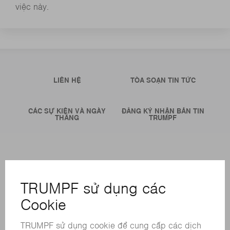
việc này.
LIÊN HỆ
TÒA SOẠN TIN TỨC
CÁC SỰ KIỆN VÀ NGÀY
ĐĂNG KÝ NHẬN BẢN TIN
THÁNG
TRUMPF
CÁC LOẠI HÌNH DỊCH VỤ TRỰC TUYẾN
LIÊN HỆ
ĐỊA ĐIỂM
CÁC SỰ KIỆN VÀ NGÀY THÁNG
ĐĂNG KÝ BẢN TIN
BẢNG DỮ LIỆU AN TOÀN HÓA CHẤT