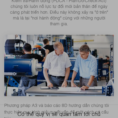
Kiểm tra-Hành động (PDCA - Plan-Do-Check-Act)
chúng tôi luôn nỗ lực tự đổi mới bản thân để ngày
càng phát triển hơn. Điều này không xảy ra "ở trên"
mà là tại "nơi hành động" cùng với những người
tham gia.
Phương pháp A3 và báo cáo 8D hướng dẫn chúng tôi
thực hiện quy trình giải quyết vấn đề một cách có cấu
Có thể quý vị sẽ quan tâm tới chủ