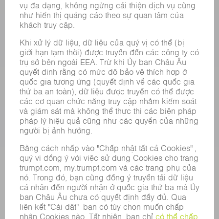
SẢN PHẨM
CÁC HỆ THỐNG &MÁY MÓC
CÔNG NGHỆ LASER
ĐIỆN TỬ CÔNG SUẤT
MÁY CÔNG CỤ
NHÀ MÁY THÔNG MINH
PHẦN MỀM
CÁC LOẠI HÌNH DỊCH VỤ
CÁC ỨNG DỤNG
CÁC LĨNH VỰC
DOANH NGHIỆP
SỰ NGHIỆP
VỊ TRÍ TUYỂN DỤNG
HỒ SƠ NĂNG LỰC CỦA TẬP ĐOÀN
HỘI ĐỒNG QUẢN TRỊ
BÁO CÁO THƯỜNG NIÊN
NGUYÊN TẮC DOANH NGHIỆP
TUÂN THỦ
HỆ THỐNG TỐ CÁO
BẢO MẬT
THÔNG CÁO BÁO CHÍ
TẠP CHÍ
TÍNH BỀN VỮNG