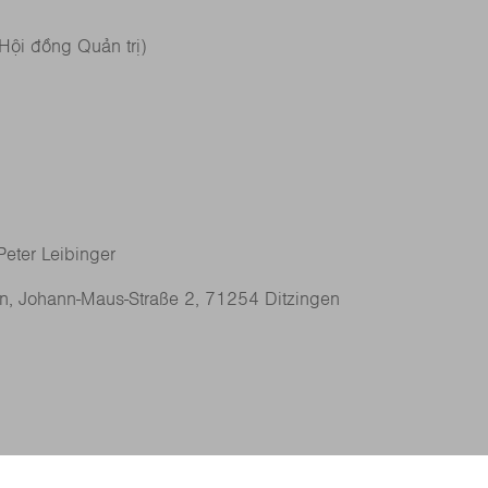
 Hội đồng Quản trị)
Peter Leibinger
n, Johann-Maus-Straße 2, 71254 Ditzingen