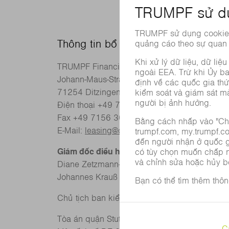
Thông tin bổ sung về TRUMPF Fina
TRUMPF Financial Services GmbH
Johann-Maus-Straße 2
71254 Ditzingen
Điện thoại +49 7156 303-0
Fax +49 7156 303-930309
E-Mail:
leasing@de.trumpf.com
Giám đốc điều hành:
Diane Zetzmann‑Krien
Johannes Krauß
Chủ tịch ban kiểm soát: Tiễn sĩ khoa học chính
Tòa án quận Stuttgart HRB 206107