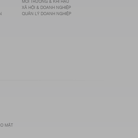
MÔI TRƯỜNG & KHÍ HẬU
XÃ HỘI & DOANH NGHIỆP
N
QUẢN LÝ DOANH NGHIỆP
ẢO MẬT