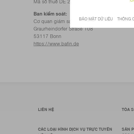
Mã số thuế DE 284325906
Ban kiểm soát:
Cơ quan giám sát tài chính Liên bang
Graurheindorfer Straße 108
53117 Bonn
https://www.bafin.de
LIÊN HỆ
TÒA S
CÁC LOẠI HÌNH DỊCH VỤ TRỰC TUYẾN
SẢN 