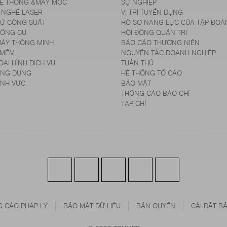
HỆ THỐNG &MÁY MÓC
SỰ NGHIỆP
 NGHỆ LASER
VỊ TRÍ TUYỂN DỤNG
TỬ CÔNG SUẤT
HỒ SƠ NĂNG LỰC CỦA TẬP ĐOÀ
CÔNG CỤ
HỘI ĐỒNG QUẢN TRỊ
ÁY THÔNG MINH
BÁO CÁO THƯỜNG NIÊN
 MỀM
NGUYÊN TẮC DOANH NGHIỆP
OẠI HÌNH DỊCH VỤ
TUÂN THỦ
ỨNG DỤNG
HỆ THỐNG TỐ CÁO
ĨNH VỰC
BẢO MẬT
THÔNG CÁO BÁO CHÍ
TẠP CHÍ
 CÁO PHÁP LÝ
BẢO MẬT DỮ LIỆU
BẢN QUYỀN
CÀI ĐẶT B