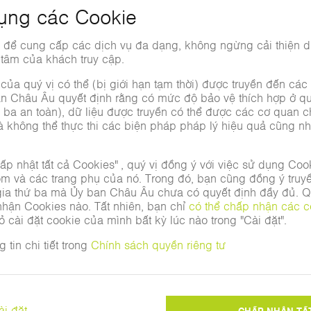
ncial Services GmbH
 trị Lars Grünert