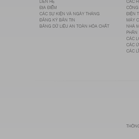
LIÊN HỆ
CÁC 
ĐỊA ĐIỂM
CÔNG
CÁC SỰ KIỆN VÀ NGÀY THÁNG
ĐIỆN 
ĐĂNG KÝ BẢN TIN
MÁY 
BẢNG DỮ LIỆU AN TOÀN HÓA CHẤT
NHÀ M
PHẦN
CÁC L
CÁC 
CÁC L
THÔNG