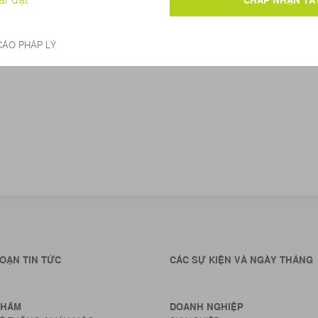
OẠN TIN TỨC
CÁC SỰ KIỆN VÀ NGÀY THÁNG
PHẨM
DOANH NGHIỆP