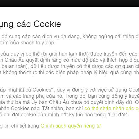
Năm tài chính 2024/25
ởng cơ khí, TRUMPF đã trở thành một trong những nhà sản xu
p. Trong năm tài chính 2024/25, tập đoàn chúng tôi, cùng 1
triệu Euro.
4.227,8
CÁC ĐƠN HÀNG MỚI
(TRIỆU EURO)