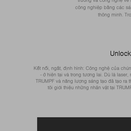
trường và công nghệ về 
công nghiệp bằng các sá
thông minh. Tr
Unlock
Kết nối, ngắt, định hình: Công nghệ của chú
- ở hiện tại và trong tương lai. Dù là las
TRUMPF và năng lượng sáng tạo đã tạo ra t
tôi giới thiệu những nhân vật tại TRUM