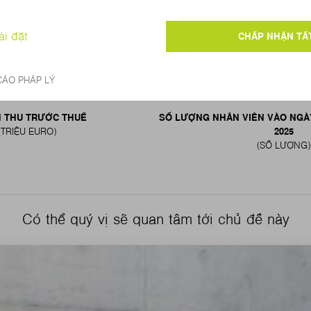
59
18.30
 THU TRƯỚC THUẾ
SỐ LƯỢNG NHÂN VIÊN VÀO NGÀ
(TRIỆU EURO)
2025
(SỐ LƯỢNG)
Có thể quý vị sẽ quan tâm tới chủ đề này