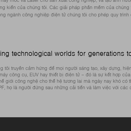
máy móc và Laser cho sản xuất công nghiệp, và tạo ảnh hưở
ng kiến của chúng tôi. Các giải pháp phần mềm của chúng 
ong ngành công nghiệp điện tử chúng tôi cho phép quy trình
ing technological worlds for generations 
ng tôi truyền cảm hứng để mọi người sáng tạo, xây dựng, hi
er, máy công cụ, EUV hay thiết bị điện tử – đó là sự kết hợp c
hế giới công nghệ cho thế hệ tương lai mà ngày nay khó có
PF, họ là người đứng sau những cải tiến và làm việc với các 