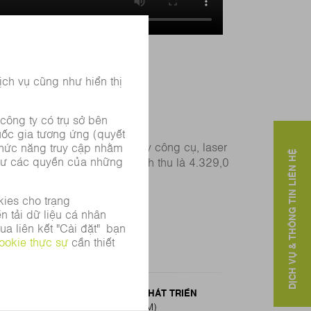
ất hàng đầu thế giới về máy công cụ, laser
DỊCH VỤ & THÔNG TIN LIÊN HỆ
8.303 nhân viên đã đạt doanh thu là 4.329,0
12
NGÂN SÁCH NGHIÊN CỨU VÀ PHÁT TRIỂN
(TÍNH BẰNG PHẦN TRĂM)