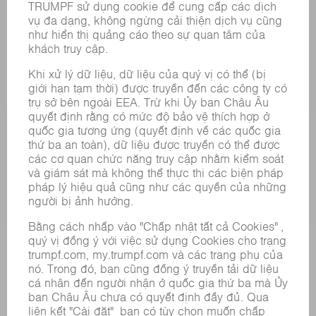
BẢNG DỮ LIỆU AN TOÀN HÓA CHẤT
SẢN PHẨM
CÁC HỆ THỐNG &MÁY MÓC
CÔNG NGHỆ LASER
ĐIỆN TỬ CÔNG SUẤT
MÁY CÔNG CỤ
NHÀ MÁY THÔNG MINH
PHẦN MỀM
CÁC LOẠI HÌNH DỊCH VỤ
CÁC ỨNG DỤNG
CÁC LĨNH VỰC
DOANH NGHIỆP
SỰ NGHIỆP
VỊ TRÍ TUYỂN DỤNG
HỒ SƠ NĂNG LỰC CỦA TẬP ĐOÀN
HỘI ĐỒNG QUẢN TRỊ
BÁO CÁO THƯỜNG NIÊN
NGUYÊN TẮC DOANH NGHIỆP
TUÂN THỦ
HỆ THỐNG TỐ CÁO
BẢO MẬT
THÔNG CÁO BÁO CHÍ
TẠP CHÍ