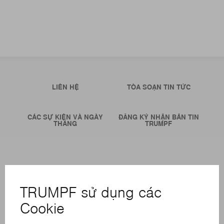
LIÊN HỆ
TÒA SOẠN TIN TỨC
CÁC SỰ KIỆN VÀ NGÀY
ĐĂNG KÝ NHẬN BẢN TIN
THÁNG
TRUMPF
CÁC LOẠI HÌNH DỊCH VỤ TRỰC TUYẾN
LIÊN HỆ
ĐỊA ĐIỂM
CÁC SỰ KIỆN VÀ NGÀY THÁNG
ĐĂNG KÝ BẢN TIN