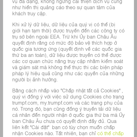
SẢN PHẨM
CÁC HỆ THỐNG &MÁY MÓC
CÔNG NGHỆ LASER
ĐIỆN TỬ CÔNG SUẤT
MÁY CÔNG CỤ
NHÀ MÁY THÔNG MINH
PHẦN MỀM
CÁC LOẠI HÌNH DỊCH VỤ
CÁC ỨNG DỤNG
CÁC LĨNH VỰC
DOANH NGHIỆP
SỰ NGHIỆP
VỊ TRÍ TUYỂN DỤNG
HỒ SƠ NĂNG LỰC CỦA TẬP ĐOÀN
HỘI ĐỒNG QUẢN TRỊ
BÁO CÁO THƯỜNG NIÊN
NGUYÊN TẮC DOANH NGHIỆP
TUÂN THỦ
HỆ THỐNG TỐ CÁO
BẢO MẬT
THÔNG CÁO BÁO CHÍ
TẠP CHÍ
TÍNH BỀN VỮNG