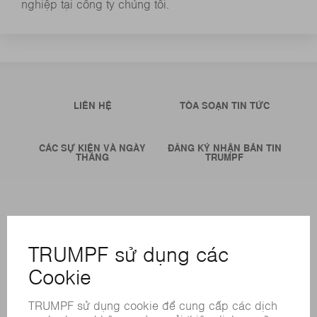
nghiệp tại công ty chúng tôi.
LIÊN HỆ
TÒA SOẠN TIN TỨC
CÁC SỰ KIỆN VÀ NGÀY
ĐĂNG KÝ NHẬN BẢN TIN
THÁNG
TRUMPF
CÁC LOẠI HÌNH DỊCH VỤ TRỰC TUYẾN
LIÊN HỆ
ĐỊA ĐIỂM
CÁC SỰ KIỆN VÀ NGÀY THÁNG
ĐĂNG KÝ BẢN TIN
BẢNG DỮ LIỆU AN TOÀN HÓA CHẤT