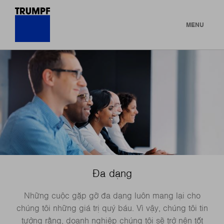
MENU
Đa dạng
Những cuộc gặp gỡ đa dạng luôn mang lại cho
chúng tôi những giá trị quý báu. Vì vậy, chúng tôi tin
tưởng rằng, doanh nghiệp chúng tôi sẽ trở nên tốt