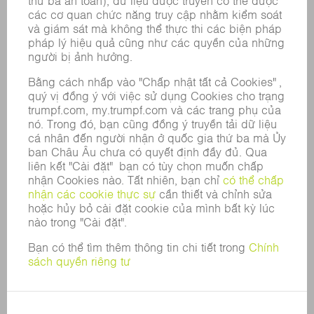
CÁC LĨNH VỰC
DOANH NGHIỆP
SỰ NGHIỆP
VỊ TRÍ TUYỂN DỤNG
HỒ SƠ NĂNG LỰC CỦA TẬP ĐOÀN
HỘI ĐỒNG QUẢN TRỊ
BÁO CÁO THƯỜNG NIÊN
NGUYÊN TẮC DOANH NGHIỆP
TUÂN THỦ
HỆ THỐNG TỐ CÁO
BẢO MẬT
THÔNG CÁO BÁO CHÍ
TẠP CHÍ
TÍNH BỀN VỮNG
MÔI TRƯỜNG & KHÍ HẬU
XÃ HỘI & DOANH NGHIỆP
QUẢN LÝ DOANH NGHIỆP