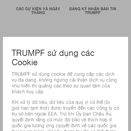
CÁC SỰ KIỆN VÀ NGÀY
ĐĂNG KÝ NHẬN BẢN TIN
THÁNG
TRUMPF
CÁC LOẠI HÌNH DỊCH VỤ TRỰC TUYẾN
LIÊN HỆ
ĐỊA ĐIỂM
CÁC SỰ KIỆN VÀ NGÀY THÁNG
ĐĂNG KÝ BẢN TIN
BẢNG DỮ LIỆU AN TOÀN HÓA CHẤT
SẢN PHẨM
CÁC HỆ THỐNG &MÁY MÓC
CÔNG NGHỆ LASER
ĐIỆN TỬ CÔNG SUẤT
MÁY CÔNG CỤ
NHÀ MÁY THÔNG MINH
PHẦN MỀM
CÁC LOẠI HÌNH DỊCH VỤ
CÁC ỨNG DỤNG