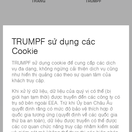
THÁNG
TRUMPF
CÁC LOẠI HÌNH DỊCH VỤ TRỰC TUYẾN
LIÊN HỆ
ĐỊA ĐIỂM
CÁC SỰ KIỆN VÀ NGÀY THÁNG
ĐĂNG KÝ BẢN TIN
BẢNG DỮ LIỆU AN TOÀN HÓA CHẤT
SẢN PHẨM
CÁC HỆ THỐNG &MÁY MÓC
CÔNG NGHỆ LASER
ĐIỆN TỬ CÔNG SUẤT
MÁY CÔNG CỤ
NHÀ MÁY THÔNG MINH
PHẦN MỀM
CÁC LOẠI HÌNH DỊCH VỤ
CÁC ỨNG DỤNG
CÁC LĨNH VỰC
DOANH NGHIỆP