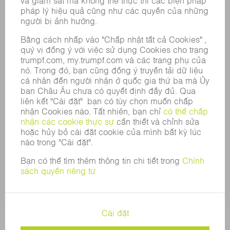
SỰ NGHIỆP
VỊ TRÍ TUYỂN DỤNG
HỒ SƠ NĂNG LỰC CỦA TẬP ĐOÀN
HỘI ĐỒNG QUẢN TRỊ
BÁO CÁO THƯỜNG NIÊN
NGUYÊN TẮC DOANH NGHIỆP
TUÂN THỦ
HỆ THỐNG TỐ CÁO
BẢO MẬT
THÔNG CÁO BÁO CHÍ
TẠP CHÍ
TÍNH BỀN VỮNG
MÔI TRƯỜNG & KHÍ HẬU
XÃ HỘI & DOANH NGHIỆP
QUẢN LÝ DOANH NGHIỆP
THÔNG CÁO PHÁP LÝ
BẢO MẬT DỮ LIỆU