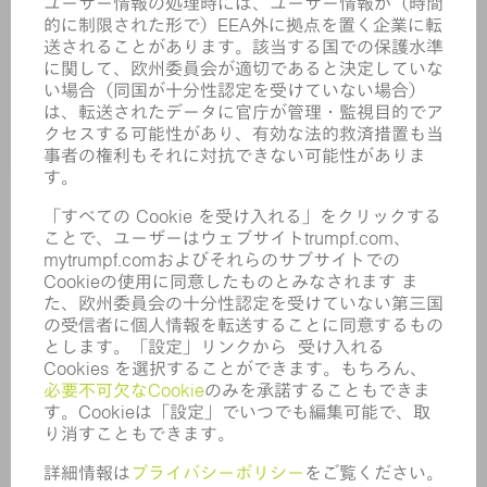
アプリケーション
業界
企業
キャリア
求人情報
企業プロフィール
取締役会
年次報告書
企業理念
コンプライアンス
内部通報制度
セキュリティ
プレスリリース
マガジン
サステナビリティ
気候と環境
社会と地域
コーポレートガバナンス