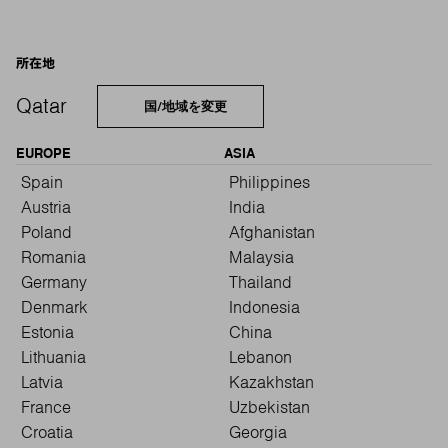
所在地
Qatar
国/地域を変更
EUROPE
ASIA
Spain
Philippines
Austria
India
Poland
Afghanistan
Romania
Malaysia
Germany
Thailand
Denmark
Indonesia
Estonia
China
Lithuania
Lebanon
Latvia
Kazakhstan
France
Uzbekistan
Croatia
Georgia