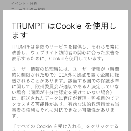
イベント・日程
ニュースレター登録
MYTRUMPF
安全データシート
製品
機械 & システム
レーザ
パワーエレクトロニクス
電気ツール
スマートファクトリー
ソフトウェア
サービス
アプリケーション
業界
企業
キャリア
求人情報
企業プロフィール
取締役会
年次報告書
企業理念
コンプライアンス