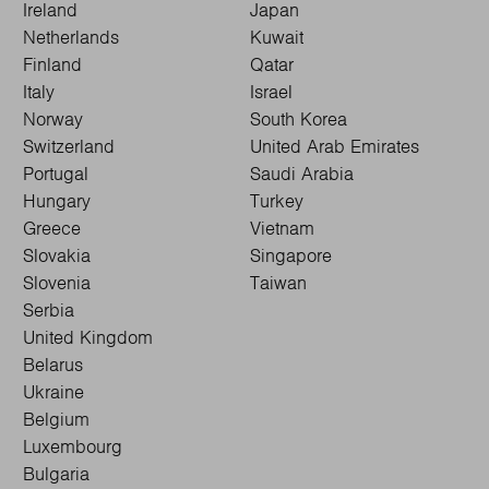
Ireland
Japan
Netherlands
Kuwait
Finland
Qatar
Italy
Israel
Norway
South Korea
Switzerland
United Arab Emirates
Portugal
Saudi Arabia
Hungary
Turkey
Greece
Vietnam
Slovakia
Singapore
Slovenia
Taiwan
Serbia
United Kingdom
Belarus
Ukraine
Belgium
Luxembourg
Bulgaria