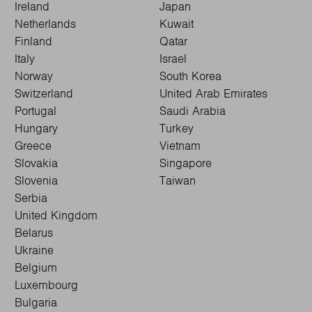
Ireland
Japan
Netherlands
Kuwait
Finland
Qatar
Italy
Israel
Norway
South Korea
Switzerland
United Arab Emirates
Portugal
Saudi Arabia
Hungary
Turkey
Greece
Vietnam
Slovakia
Singapore
Slovenia
Taiwan
Serbia
United Kingdom
Belarus
Ukraine
Belgium
Luxembourg
Bulgaria