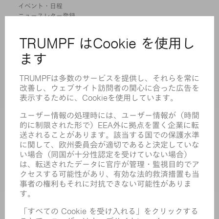
イベント・日程
ニュースレター登録
MYTRUMPF
安全データシート
製品
機械 & システム
レーザ
パワーエレクトロニクス
電気ツール
スマートファクトリー
ソフトウェア
サービス
アプリケーション
業界
企業
キャリア
求人情報
企業プロフィール
取締役会
年次報告書
企業理念
コンプライアンス