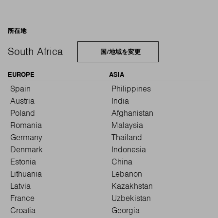
所在地
South Africa
国/地域を変更
EUROPE
ASIA
Spain
Philippines
Austria
India
Poland
Afghanistan
Romania
Malaysia
Germany
Thailand
Denmark
Indonesia
Estonia
China
Lithuania
Lebanon
Latvia
Kazakhstan
France
Uzbekistan
Croatia
Georgia