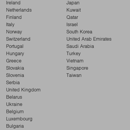
Ireland
Japan
Netherlands
Kuwait
Finland
Qatar
Italy
Israel
Norway
South Korea
Switzerland
United Arab Emirates
Portugal
Saudi Arabia
Hungary
Turkey
Greece
Vietnam
Slovakia
Singapore
Slovenia
Taiwan
Serbia
United Kingdom
Belarus
Ukraine
Belgium
Luxembourg
Bulgaria