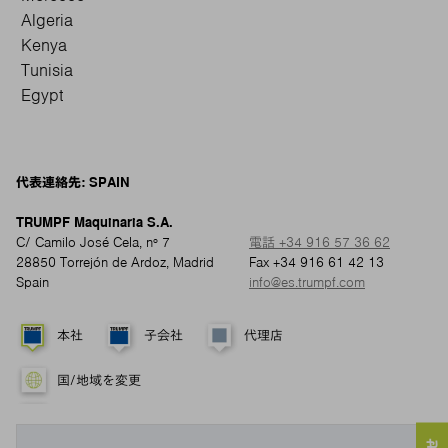
Algeria
Kenya
Tunisia
Egypt
代表連絡先: SPAIN
TRUMPF Maquinaria S.A.
C/ Camilo José Cela, nº 7
電話 +34 916 57 36 62
28850 Torrejón de Ardoz, Madrid
Fax +34 916 61 42 13
Spain
info@es.trumpf.com
本社
子会社
代理店
国/地域を変更